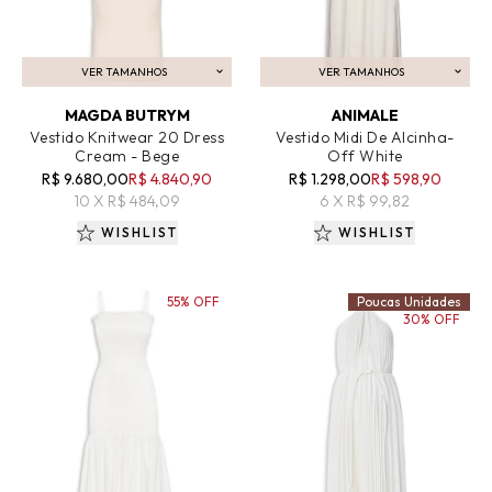
VER TAMANHOS
VER TAMANHOS
ADICIONAR AO CARRINHO
ADICIONAR AO CARRINHO
MAGDA BUTRYM
ANIMALE
Vestido Knitwear 20 Dress
Vestido Midi De Alcinha-
Cream - Bege
Off White
R$ 9.680,00
R$ 4.840,90
R$ 1.298,00
R$ 598,90
10 X R$ 484,09
6 X R$ 99,82
WISHLIST
WISHLIST
55% OFF
Poucas Unidades
30% OFF