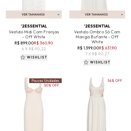
VER TAMANHOS
VER TAMANHOS
ADICIONAR AO CARRINHO
ADICIONAR AO CARRINHO
'2ESSENTIAL
'2ESSENTIAL
Vestido Midi Com Franjas
Vestido Ombro Só Com
- Off White
Manga Bufante - Off
White
R$ 899,00
R$ 360,90
R$ 1.399,00
R$ 631,90
4 X R$ 90,22
7 X R$ 90,27
WISHLIST
WISHLIST
Poucas Unidades
54% OFF
50% OFF