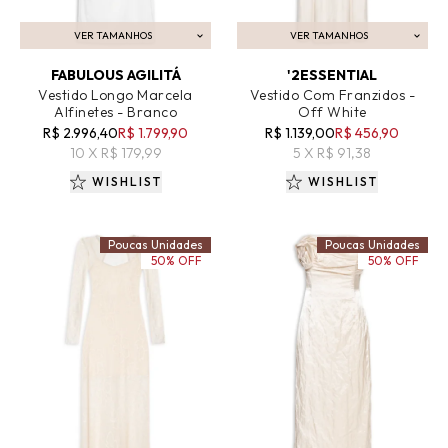
VER TAMANHOS
VER TAMANHOS
ADICIONAR AO CARRINHO
ADICIONAR AO CARRINHO
FABULOUS AGILITÁ
'2ESSENTIAL
Vestido Longo Marcela
Vestido Com Franzidos -
Alfinetes - Branco
Off White
R$ 2.996,40
R$ 1.799,90
R$ 1.139,00
R$ 456,90
10 X R$ 179,99
5 X R$ 91,38
WISHLIST
WISHLIST
Poucas Unidades
Poucas Unidades
50% OFF
50% OFF