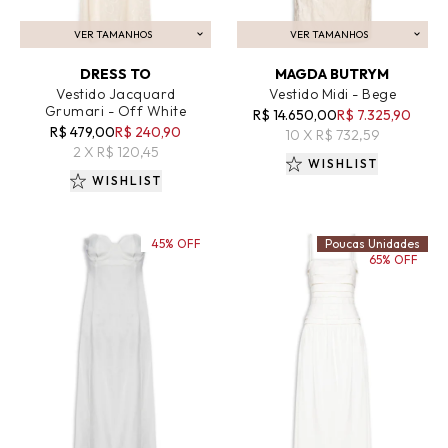
VER TAMANHOS
VER TAMANHOS
ADICIONAR AO CARRINHO
ADICIONAR AO CARRINHO
DRESS TO
MAGDA BUTRYM
Vestido Jacquard
Vestido Midi - Bege
Grumari - Off White
R$ 14.650,00
R$ 7.325,90
R$ 479,00
R$ 240,90
10 X R$ 732,59
2 X R$ 120,45
WISHLIST
WISHLIST
45% OFF
Poucas Unidades
65% OFF