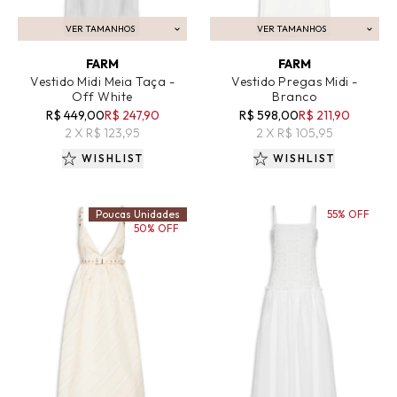
VER TAMANHOS
VER TAMANHOS
ADICIONAR AO CARRINHO
ADICIONAR AO CARRINHO
FARM
FARM
Vestido Midi Meia Taça -
Vestido Pregas Midi -
Off White
Branco
R$ 449,00
R$ 247,90
R$ 598,00
R$ 211,90
2 X R$ 123,95
2 X R$ 105,95
WISHLIST
WISHLIST
Poucas Unidades
55% OFF
50% OFF