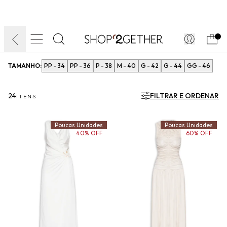
FINAL LIQUIDA:
O VERÃO’27 NO SEU TEMPO:
DIA DOS PAIS
ATÉ 70% OFF + 10% OFF
50% OFF NO FRETE
FRETE GRÁTIS
ULTRARRÁPIDO.
10EXTRA.
FRETEAPP*
.
TAMANHO:
PP - 34
PP - 36
P - 38
M - 40
G - 42
G - 44
GG - 46
24
FILTRAR E ORDENAR
ITENS
Poucas Unidades
Poucas Unidades
40% OFF
60% OFF