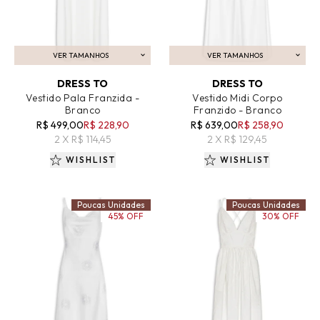
VER TAMANHOS
VER TAMANHOS
ADICIONAR AO CARRINHO
ADICIONAR AO CARRINHO
DRESS TO
DRESS TO
Vestido Pala Franzida -
Vestido Midi Corpo
Branco
Franzido - Branco
R$ 499,00
R$ 228,90
R$ 639,00
R$ 258,90
2 X R$ 114,45
2 X R$ 129,45
WISHLIST
WISHLIST
Poucas Unidades
Poucas Unidades
45% OFF
30% OFF