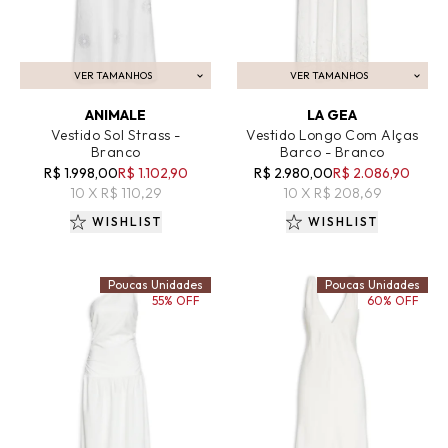
VER TAMANHOS
VER TAMANHOS
ADICIONAR AO CARRINHO
ADICIONAR AO CARRINHO
ANIMALE
LA GEA
Vestido Sol Strass -
Vestido Longo Com Alças
Branco
Barco - Branco
R$ 1.998,00
R$ 1.102,90
R$ 2.980,00
R$ 2.086,90
10 X R$ 110,29
10 X R$ 208,69
WISHLIST
WISHLIST
Poucas Unidades
Poucas Unidades
55% OFF
60% OFF