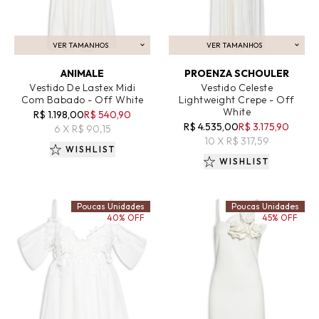
VER TAMANHOS
VER TAMANHOS
ADICIONAR AO CARRINHO
ADICIONAR AO CARRINHO
ANIMALE
PROENZA SCHOULER
Vestido De Lastex Midi
Vestido Celeste
Com Babado - Off White
Lightweight Crepe - Off
White
R$ 1.198,00
R$ 540,90
R$ 4.535,00
R$ 3.175,90
6 X R$ 90,15
10 X R$ 317,59
WISHLIST
WISHLIST
Poucas Unidades
Poucas Unidades
40% OFF
45% OFF