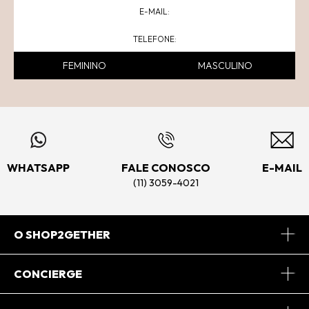
FEMININO
MASCULINO
WHATSAPP
FALE CONOSCO
E-MAIL
(11) 3059-4021
O SHOP2GETHER
Sobre Nós
CONCIERGE
Conheça o App