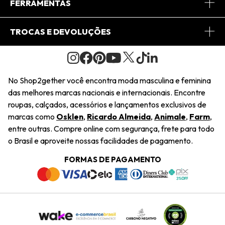
Central de Relacionamento
FERRAMENTAS
Conheça o Site
Fretes
Minha Conta
TROCAS E DEVOLUÇÕES
Journal
2Getherclub
Pedido de Presente
Condições Gerais
Novos Designers
Regulamento e Promoções
Wishlist
No Shop2gether você encontra moda masculina e feminina
Troca Fácil
das melhores marcas nacionais e internacionais. Encontre
Saiu na Mídia
Cupons
roupas, calçados, acessórios e lançamentos exclusivos de
Restituição de Pagamento
marcas como
Osklen
,
Ricardo Almeida
,
Animale
,
Farm
,
Sustentabilidade
entre outras. Compre online com segurança, frete para todo
Dúvidas Frequentes
o Brasil e aproveite nossas facilidades de pagamento.
Navegando
Termos e Condições
FORMAS DE PAGAMENTO
Termos e Condições
Política de Privacidade
Trabalhe Conosco
Declaração De Conteúdo