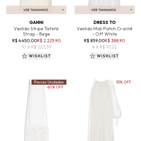
VER TAMANHOS
VER TAMANHOS
ADICIONAR AO CARRINHO
ADICIONAR AO CARRINHO
GANNI
DRESS TO
Vestido Stripe Tafetá
Vestido Midi Patch Crochê
Strap - Bege
- Off White
R$ 4.450,00
R$ 2.225,90
R$ 859,00
R$ 388,90
10 X R$ 222,59
4 X R$ 97,22
WISHLIST
WISHLIST
Poucas Unidades
55% OFF
60% OFF