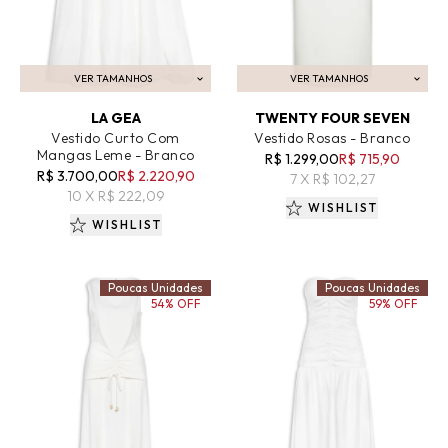
VER TAMANHOS
VER TAMANHOS
ADICIONAR AO CARRINHO
ADICIONAR AO CARRINHO
LA GEA
TWENTY FOUR SEVEN
Vestido Curto Com
Vestido Rosas - Branco
Mangas Leme - Branco
R$ 1.299,00
R$ 715,90
R$ 3.700,00
R$ 2.220,90
7 X R$ 102,27
10 X R$ 222,09
WISHLIST
WISHLIST
Poucas Unidades
Poucas Unidades
54% OFF
59% OFF