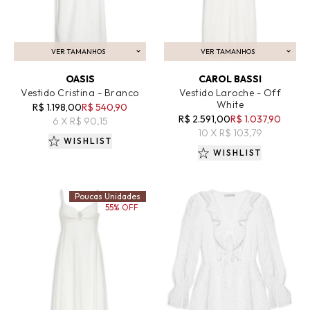
VER TAMANHOS
VER TAMANHOS
ADICIONAR AO CARRINHO
ADICIONAR AO CARRINHO
OASIS
CAROL BASSI
Vestido Cristina - Branco
Vestido Laroche - Off
White
R$ 1.198,00
R$ 540,90
R$ 2.591,00
R$ 1.037,90
6 X R$ 90,15
10 X R$ 103,79
WISHLIST
WISHLIST
Poucas Unidades
55% OFF