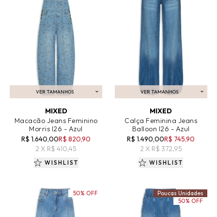
VER TAMANHOS
VER TAMANHOS
ADICIONAR AO CARRINHO
ADICIONAR AO CARRINHO
MIXED
MIXED
Macacão Jeans Feminino
Calça Feminina Jeans
Morris I26 - Azul
Balloon I26 - Azul
R$ 1.640,00
R$ 820,90
R$ 1.490,00
R$ 745,90
2 X R$ 410,45
2 X R$ 372,95
WISHLIST
WISHLIST
50% OFF
Poucas Unidades
50% OFF