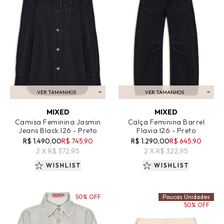
VER TAMANHOS
VER TAMANHOS
ADICIONAR AO CARRINHO
ADICIONAR AO CARRINHO
MIXED
MIXED
Camisa Feminina Jasmin
Calça Feminina Barrel
Jeans Black I26 - Preto
Flavia I26 - Preto
R$ 1.490,00
R$ 745,90
R$ 1.290,00
R$ 645,90
2 X R$ 372,95
2 X R$ 322,95
WISHLIST
WISHLIST
50% OFF
Poucas Unidades
50% OFF