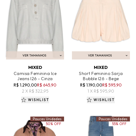
VER TAMANHOS
VER TAMANHOS
ADICIONAR AO CARRINHO
ADICIONAR AO CARRINHO
MIXED
MIXED
Camisa Feminina Ice
Short Feminino Sarja
Jeans I26 - Cinza
Bubble I26 - Bege
R$ 1.290,00
R$ 645,90
R$ 1.190,00
R$ 595,90
2 X R$ 322,95
1 X R$ 595,90
WISHLIST
WISHLIST
Poucas Unidades
Poucas Unidades
50% OFF
55% OFF