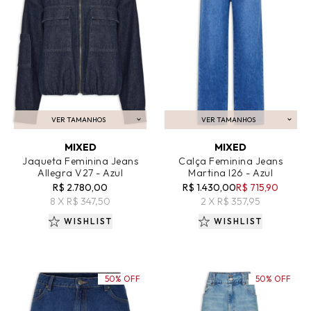
VER TAMANHOS
VER TAMANHOS
ADICIONAR AO CARRINHO
ADICIONAR AO CARRINHO
MIXED
MIXED
Jaqueta Feminina Jeans
Calça Feminina Jeans
Allegra V27 - Azul
Martina I26 - Azul
R$ 2.780,00
R$ 1.430,00
R$ 715,90
8 X R$ 347,50
2 X R$ 357,95
WISHLIST
WISHLIST
50% OFF
50% OFF