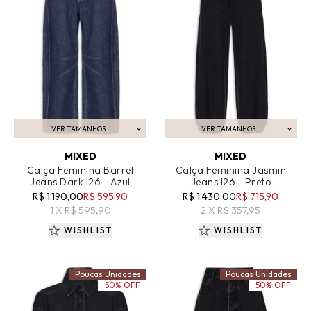
VER TAMANHOS
VER TAMANHOS
ADICIONAR AO CARRINHO
ADICIONAR AO CARRINHO
MIXED
MIXED
Calça Feminina Barrel
Calça Feminina Jasmin
Jeans Dark I26 - Azul
Jeans I26 - Preto
R$ 1.190,00
R$ 595,90
R$ 1.430,00
R$ 715,90
1 X R$ 595,90
2 X R$ 357,95
WISHLIST
WISHLIST
Poucas Unidades
Poucas Unidades
50% OFF
50% OFF