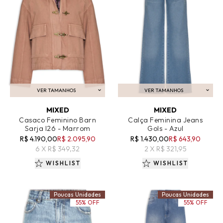
VER TAMANHOS
VER TAMANHOS
ADICIONAR AO CARRINHO
ADICIONAR AO CARRINHO
MIXED
MIXED
Casaco Feminino Barn
Calça Feminina Jeans
Sarja I26 - Marrom
Gols - Azul
R$ 4.190,00
R$ 2.095,90
R$ 1.430,00
R$ 643,90
6 X R$ 349,32
2 X R$ 321,95
WISHLIST
WISHLIST
Poucas Unidades
Poucas Unidades
55% OFF
55% OFF