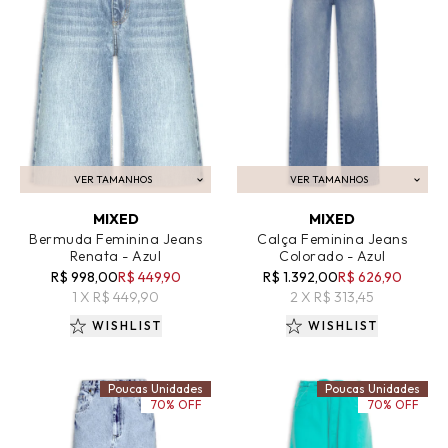
VER TAMANHOS
VER TAMANHOS
ADICIONAR AO CARRINHO
ADICIONAR AO CARRINHO
MIXED
MIXED
Bermuda Feminina Jeans
Calça Feminina Jeans
Renata - Azul
Colorado - Azul
R$ 998,00
R$ 449,90
R$ 1.392,00
R$ 626,90
1 X R$ 449,90
2 X R$ 313,45
WISHLIST
WISHLIST
Poucas Unidades
Poucas Unidades
70% OFF
70% OFF