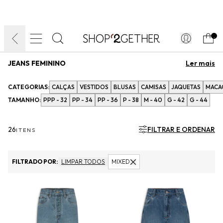
FINAL LIQUIDA:
O VERÃO’27 NO SEU TEMPO:
DIA DOS PAIS
ATÉ 70% OFF + 10% OFF
50% OFF NO FRETE
FRETE GRÁTIS
ULTRARRÁPIDO.
10EXTRA.
FRETEAPP*
.
JEANS FEMININO
Desde 1850 fazendo história, o jeans atravessou a fronteira do
CATEGORIAS:
CALÇAS
VESTIDOS
BLUSAS
CAMISAS
JAQUETAS
MACA
tempo e se renovou diante das tendências de moda. A cada
estação, o material surge em modelagens diferentes. Escolha o
TAMANHO:
PPP - 32
PP - 34
PP - 36
P - 38
M - 40
G - 42
G - 44
seu favorito e atualize o item-chave do guarda-roupa.
26
FILTRAR E ORDENAR
ITENS
FILTRADO POR:
LIMPAR TODOS
MIXED