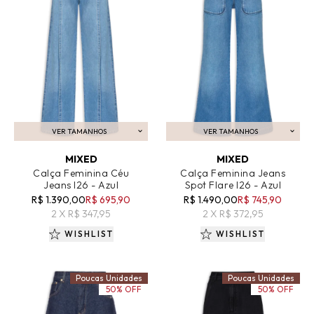
VER TAMANHOS
VER TAMANHOS
ADICIONAR AO CARRINHO
ADICIONAR AO CARRINHO
MIXED
MIXED
Calça Feminina Céu
Calça Feminina Jeans
Jeans I26 - Azul
Spot Flare I26 - Azul
R$ 1.390,00
R$ 695,90
R$ 1.490,00
R$ 745,90
2 X R$ 347,95
2 X R$ 372,95
WISHLIST
WISHLIST
Poucas Unidades
Poucas Unidades
50% OFF
50% OFF