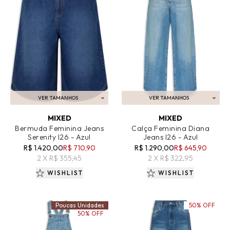
VER TAMANHOS
VER TAMANHOS
ADICIONAR AO CARRINHO
ADICIONAR AO CARRINHO
MIXED
MIXED
Bermuda Feminina Jeans
Calça Feminina Diana
Serenity I26 - Azul
Jeans I26 - Azul
R$ 1.420,00
R$ 710,90
R$ 1.290,00
R$ 645,90
2 X R$ 355,45
2 X R$ 322,95
WISHLIST
WISHLIST
Poucas Unidades
50% OFF
50% OFF