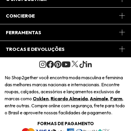
Sobre Nós
CONCIERGE
Conheça o App
Central de Relacionamento
FERRAMENTAS
Conheça o Site
Fretes
Minha Conta
TROCAS E DEVOLUÇÕES
Journal
2Getherclub
Pedido de Presente
Condições Gerais
Novos Designers
Regulamento e Promoções
Wishlist
No Shop2gether você encontra moda masculina e feminina
Troca Fácil
das melhores marcas nacionais e internacionais. Encontre
Saiu na Mídia
Cupons
roupas, calçados, acessórios e lançamentos exclusivos de
Restituição de Pagamento
marcas como
Osklen
,
Ricardo Almeida
,
Animale
,
Farm
,
Sustentabilidade
entre outras. Compre online com segurança, frete para todo
Dúvidas Frequentes
o Brasil e aproveite nossas facilidades de pagamento.
Navegando
Termos e Condições
FORMAS DE PAGAMENTO
Termos e Condições