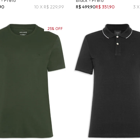
 - Preto
Black - Preto
,90
10 X R$ 229,99
R$ 499,90
R$ 351,90
3 X
25% OFF