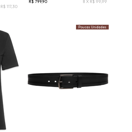
R$ 799,90
8 X R$ 99,99
 R$ 117,30
Poucas Unidades