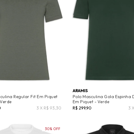
ARAMIS
culina Regular Fit Em Piquet
Polo Masculina Gola Espinha 
 Verde
Em Piquet - Verde
0
3 X R$ 93,30
R$ 299,90
3 
30% OFF