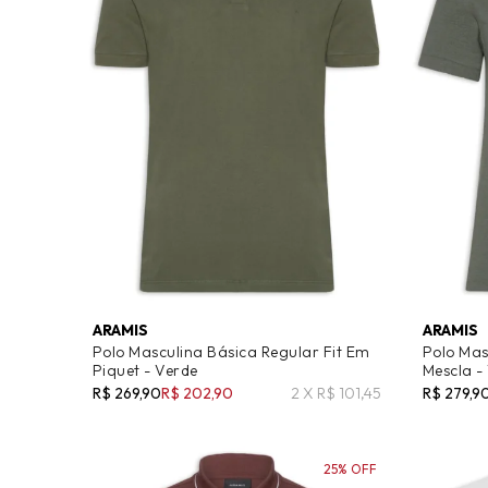
ARAMIS
ARAMIS
Polo Masculina Básica Regular Fit Em
Polo Mas
Piquet - Verde
Mescla -
R$ 269,90
R$ 202,90
2 X R$ 101,45
R$ 279,9
25% OFF