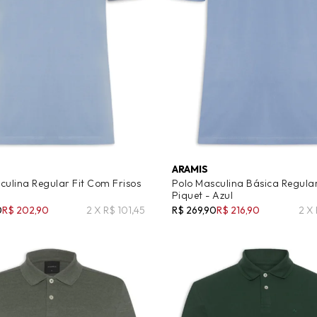
ARAMIS
culina Regular Fit Com Frisos
Polo Masculina Básica Regula
Piquet - Azul
0
R$ 202,90
2 X R$ 101,45
R$ 269,90
R$ 216,90
2 X