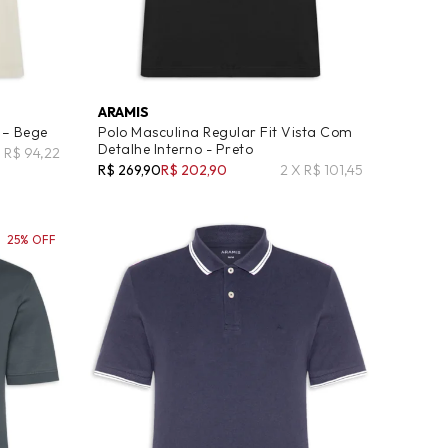
ARAMIS
 – Bege
Polo Masculina Regular Fit Vista Com
Detalhe Interno - Preto
X R$ 94,22
R$ 269,90
R$ 202,90
2 X R$ 101,45
25% OFF