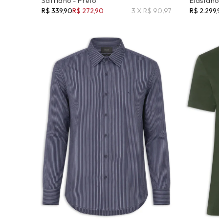
Saffiano - Preto
Elastano
R$ 339,90
R$ 272,90
3 X R$ 90,97
R$ 2.299