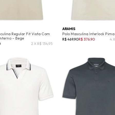
ARAMIS
culina Regular Fit Vista Com
Polo Masculina Interlock Pima
Interno – Bege
R$ 469,90
R$ 376,90
4 
0
2 X R$ 134,95