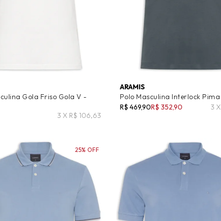
ARAMIS
culina Gola Friso Gola V -
Polo Masculina Interlock Pima
R$ 469,90
R$ 352,90
3 X
3 X R$ 106,63
25% OFF