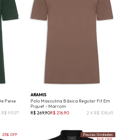
ARAMIS
De Peixe
Polo Masculina Básica Regular Fit Em
Piquet - Marrom
X R$ 99,97
R$ 269,90
R$ 216,90
2 X R$ 108,45
25% OFF
Poucas Unidades
34% OFF