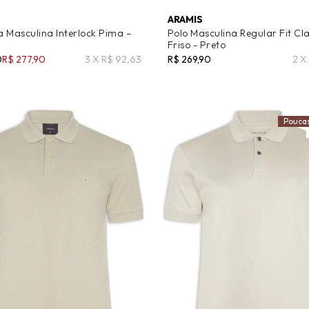
ARAMIS
 Masculina Interlock Pima –
Polo Masculina Regular Fit Cla
Friso - Preto
0
R$ 277,90
3 X R$ 92,63
R$ 269,90
2 X
Pouca