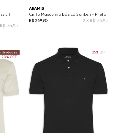
ARAMIS
ssic 1
Cinto Masculino Básico Sunken - Preto
R$ 269,90
2 X R$ 134,95
 R$ 134,95
s Unidades
25% OFF
20% OFF