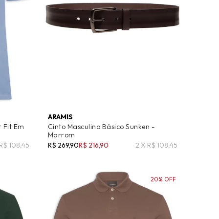
ARAMIS
r Fit Em
Cinto Masculino Básico Sunken -
Marrom
 R$ 108,45
R$ 269,90
R$ 216,90
2 X R$ 108,45
20% OFF