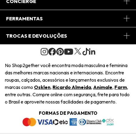
Sobre Nós
CONCIERGE
Conheça o App
Central de Relacionamento
FERRAMENTAS
Conheça o Site
Fretes
Minha Conta
TROCAS E DEVOLUÇÕES
Journal
2Getherclub
Pedido de Presente
Condições Gerais
Novos Designers
Regulamento e Promoções
Wishlist
No Shop2gether você encontra moda masculina e feminina
Troca Fácil
das melhores marcas nacionais e internacionais. Encontre
Saiu na Mídia
Cupons
roupas, calçados, acessórios e lançamentos exclusivos de
Restituição de Pagamento
marcas como
Osklen
,
Ricardo Almeida
,
Animale
,
Farm
,
Sustentabilidade
entre outras. Compre online com segurança, frete para todo
Dúvidas Frequentes
o Brasil e aproveite nossas facilidades de pagamento.
Navegando
Termos e Condições
FORMAS DE PAGAMENTO
Termos e Condições
Política de Privacidade
Trabalhe Conosco