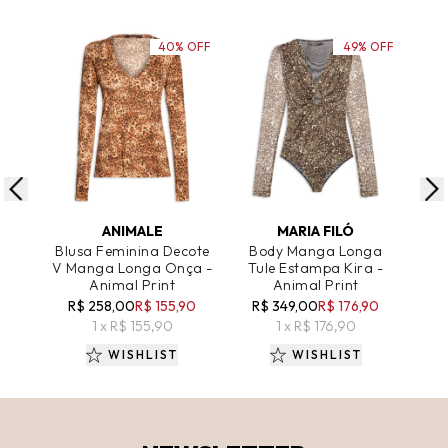
40% OFF
49% OFF
ADICIONAR AO CARRINHO
ADICIONAR AO CARRINHO
A
ANIMALE
MARIA FILÓ
Blusa Feminina Decote
Body Manga Longa
Ve
V Manga Longa Onça -
Tule Estampa Kira -
Be
Animal Print
Animal Print
R$ 258,00
R$ 155,90
R$ 349,00
R$ 176,90
R
1 x R$ 155,90
1 x R$ 176,90
WISHLIST
WISHLIST