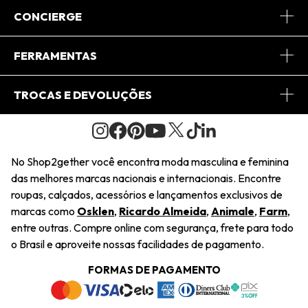
Sobre Nós
CONCIERGE
Conheça o App
Central de Relacionamento
FERRAMENTAS
Conheça o Site
Fretes
Minha Conta
TROCAS E DEVOLUÇÕES
Journal
2Getherclub
Pedido de Presente
Condições Gerais
Novos Designers
Regulamento e Promoções
Wishlist
No Shop2gether você encontra moda masculina e feminina
Troca Fácil
das melhores marcas nacionais e internacionais. Encontre
Saiu na Mídia
Cupons
roupas, calçados, acessórios e lançamentos exclusivos de
Restituição de Pagamento
marcas como
Osklen
,
Ricardo Almeida
,
Animale
,
Farm
,
Sustentabilidade
entre outras. Compre online com segurança, frete para todo
Dúvidas Frequentes
o Brasil e aproveite nossas facilidades de pagamento.
Navegando
Termos e Condições
FORMAS DE PAGAMENTO
Termos e Condições
Política de Privacidade