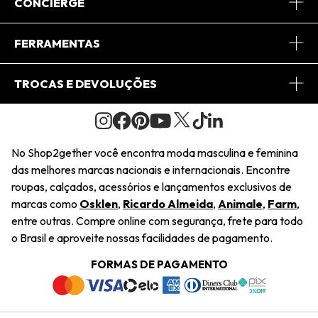
Sobre Nós
CONCIERGE
Conheça o App
Central de Relacionamento
FERRAMENTAS
Conheça o Site
Fretes
Minha Conta
TROCAS E DEVOLUÇÕES
Journal
2Getherclub
Pedido de Presente
Condições Gerais
Novos Designers
Regulamento e Promoções
Wishlist
No Shop2gether você encontra moda masculina e feminina
Troca Fácil
das melhores marcas nacionais e internacionais. Encontre
Saiu na Mídia
Cupons
roupas, calçados, acessórios e lançamentos exclusivos de
Restituição de Pagamento
marcas como
Osklen
,
Ricardo Almeida
,
Animale
,
Farm
,
Sustentabilidade
entre outras. Compre online com segurança, frete para todo
Dúvidas Frequentes
o Brasil e aproveite nossas facilidades de pagamento.
Navegando
Termos e Condições
FORMAS DE PAGAMENTO
Termos e Condições
Política de Privacidade
Trabalhe Conosco