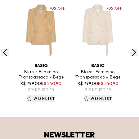
70% OFF
70% OFF
ADICIONAR AO CARRINHO
ADICIONAR AO CARRINHO
A
BASIQ
BASIQ
Blazer Feminino
Blazer Feminino
Blu
Transpassado – Bege
Transpassado – Bege
Ma
Tr
R$ 799,00
R$ 240,90
R$ 799,00
R$ 240,90
R
2 X R$ 120,45
2 X R$ 120,45
WISHLIST
WISHLIST
NEWSLETTER