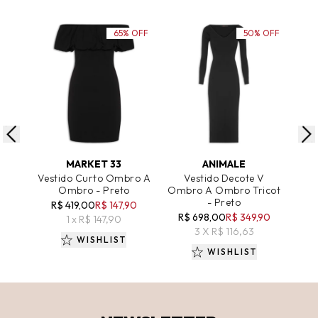
65% OFF
50% OFF
ADICIONAR AO CARRINHO
ADICIONAR AO CARRINHO
A
MARKET 33
ANIMALE
Vestido Curto Ombro A
Vestido Decote V
Ve
Ombro - Preto
Ombro A Ombro Tricot
Com
- Preto
R$ 419,00
R$ 147,90
R$
R$ 698,00
R$ 349,90
1 x R$ 147,90
3 X R$ 116,63
WISHLIST
WISHLIST