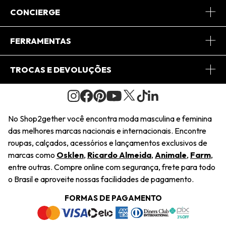
Sobre Nós
CONCIERGE
Conheça o App
Central de Relacionamento
FERRAMENTAS
Conheça o Site
Fretes
Minha Conta
TROCAS E DEVOLUÇÕES
Journal
2Getherclub
Pedido de Presente
Condições Gerais
Novos Designers
Regulamento e Promoções
Wishlist
No Shop2gether você encontra moda masculina e feminina
Troca Fácil
das melhores marcas nacionais e internacionais. Encontre
Saiu na Mídia
Cupons
roupas, calçados, acessórios e lançamentos exclusivos de
Restituição de Pagamento
marcas como
Osklen
,
Ricardo Almeida
,
Animale
,
Farm
,
Sustentabilidade
entre outras. Compre online com segurança, frete para todo
Dúvidas Frequentes
o Brasil e aproveite nossas facilidades de pagamento.
Navegando
Termos e Condições
FORMAS DE PAGAMENTO
Termos e Condições
Política de Privacidade