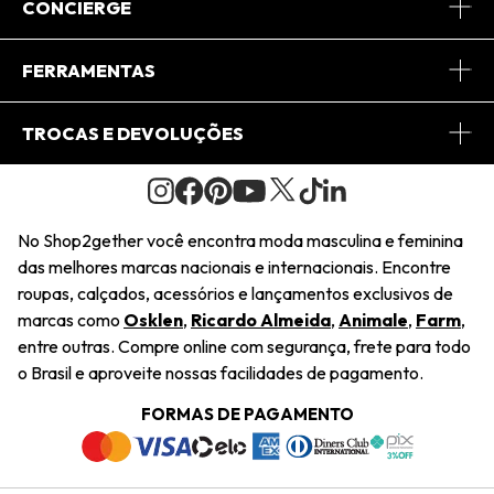
Sobre Nós
CONCIERGE
Conheça o App
Central de Relacionamento
FERRAMENTAS
Conheça o Site
Fretes
Minha Conta
TROCAS E DEVOLUÇÕES
Journal
2Getherclub
Pedido de Presente
Condições Gerais
Novos Designers
Regulamento e Promoções
Wishlist
No Shop2gether você encontra moda masculina e feminina
Troca Fácil
das melhores marcas nacionais e internacionais. Encontre
Saiu na Mídia
Cupons
roupas, calçados, acessórios e lançamentos exclusivos de
Restituição de Pagamento
marcas como
Osklen
,
Ricardo Almeida
,
Animale
,
Farm
,
Sustentabilidade
entre outras. Compre online com segurança, frete para todo
Dúvidas Frequentes
o Brasil e aproveite nossas facilidades de pagamento.
Navegando
Termos e Condições
FORMAS DE PAGAMENTO
Termos e Condições
Política de Privacidade
Trabalhe Conosco