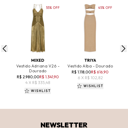
55% OFF
45% OFF
ADICIONAR AO CARRINHO
ADICIONAR AO CARRINHO
A
MIXED
TRIYA
Vestido Adriana V26 -
Vestido Alba - Dourado
Dourado
R$ 1.118,00
R$ 616,90
R$ 2.980,00
R$ 1.341,90
6 X R$ 102,82
4 X R$ 335,48
WISHLIST
WISHLIST
NEWSLETTER