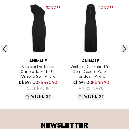
30% OFF
40% OFF
ADICIONAR AO CARRINHO
ADICIONAR AO CARRINHO
A
ANIMALE
ANIMALE
Vestido De Tricot
Vestido De Tricot Midi
Ves
Canelado Midi Um
Com Decote Polo E
Ombro Só - Preto
Fendas - Preto
R$
R$ 698,00
R$ 490,90
R$ 698,00
R$ 419,90
5 X R$ 98,18
4 X R$ 104,98
WISHLIST
WISHLIST
NEWSLETTER