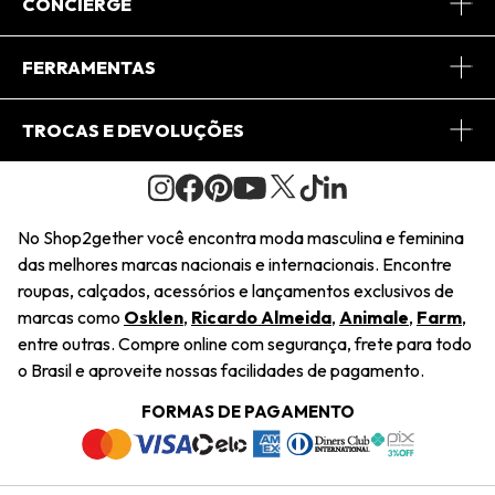
Sobre Nós
CONCIERGE
Conheça o App
Central de Relacionamento
FERRAMENTAS
Conheça o Site
Fretes
Minha Conta
TROCAS E DEVOLUÇÕES
Journal
2Getherclub
Pedido de Presente
Condições Gerais
Novos Designers
Regulamento e Promoções
Wishlist
No Shop2gether você encontra moda masculina e feminina
Troca Fácil
das melhores marcas nacionais e internacionais. Encontre
Saiu na Mídia
Cupons
roupas, calçados, acessórios e lançamentos exclusivos de
Restituição de Pagamento
marcas como
Osklen
,
Ricardo Almeida
,
Animale
,
Farm
,
Sustentabilidade
entre outras. Compre online com segurança, frete para todo
Dúvidas Frequentes
o Brasil e aproveite nossas facilidades de pagamento.
Navegando
Termos e Condições
FORMAS DE PAGAMENTO
Termos e Condições
Política de Privacidade
Trabalhe Conosco