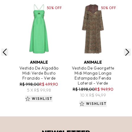
50% OFF
50% OFF
ADICIONAR AO CARRINHO
ADICIONAR AO CARRINHO
A
ANIMALE
ANIMALE
Vestido De Algodão
Vestido De Georgette
Ves
Midi Verde Busto
Midi Manga Longa
Franzido - Verde
Estampado Fenda
Lateral - Verde
R$ 998,00
R$ 499,90
R
R$ 1.898,00
R$ 949,90
5 X R$ 99,98
10 X R$ 94,99
WISHLIST
WISHLIST