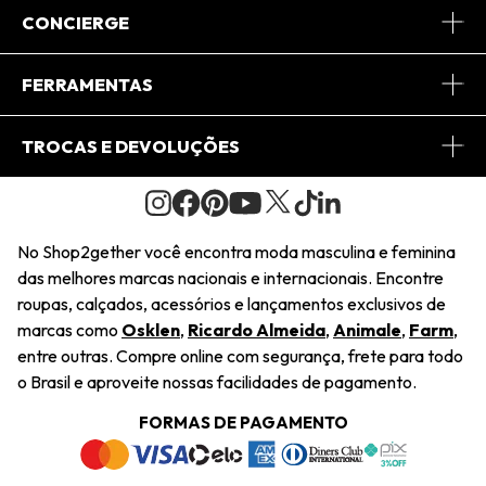
Sobre Nós
CONCIERGE
Conheça o App
Central de Relacionamento
FERRAMENTAS
Conheça o Site
Fretes
Minha Conta
TROCAS E DEVOLUÇÕES
Journal
2Getherclub
Pedido de Presente
Condições Gerais
Novos Designers
Regulamento e Promoções
Wishlist
No Shop2gether você encontra moda masculina e feminina
Troca Fácil
das melhores marcas nacionais e internacionais. Encontre
Saiu na Mídia
Cupons
roupas, calçados, acessórios e lançamentos exclusivos de
Restituição de Pagamento
marcas como
Osklen
,
Ricardo Almeida
,
Animale
,
Farm
,
Sustentabilidade
entre outras. Compre online com segurança, frete para todo
Dúvidas Frequentes
o Brasil e aproveite nossas facilidades de pagamento.
Navegando
Termos e Condições
FORMAS DE PAGAMENTO
Termos e Condições
Política de Privacidade