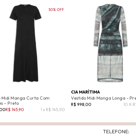
50% OFF
CIA MARÍTIMA
o Midi Manga Curta Com
Vestido Midi Manga Longa - Pr
es – Preto
R$ 998,00
10 X R
,00
R$ 145,90
1 x R$ 145,90