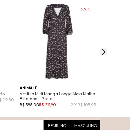
65% OFF
ANIMALE
OSKLEN
eto
Vestido Midi Manga Longa Meia Malha
Vestido Midi 
Estampa - Preto
Preto
$ 99,80
R$ 598,00
R$ 211,90
2 X R$ 105,95
R$ 1.197,00
R$ 
FEMININO
MASCULINO