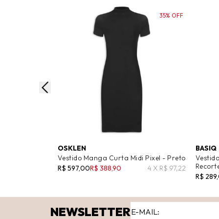
35% OFF
OSKLEN
BASIQ
Vestido Manga Curta Midi Pixel - Preto
Vestid
Recort
R$ 597,00
R$ 388,90
4 X R$ 97,22
R$ 289
NEWSLETTER