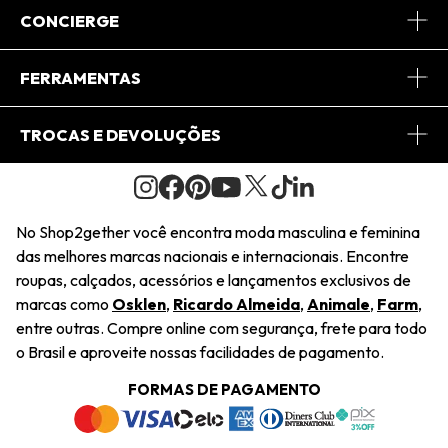
Sobre Nós
CONCIERGE
Conheça o App
Central de Relacionamento
FERRAMENTAS
Conheça o Site
Fretes
Minha Conta
TROCAS E DEVOLUÇÕES
Journal
2Getherclub
Pedido de Presente
Condições Gerais
Novos Designers
Regulamento e Promoções
Wishlist
No Shop2gether você encontra moda masculina e feminina
Troca Fácil
das melhores marcas nacionais e internacionais. Encontre
Saiu na Mídia
Cupons
roupas, calçados, acessórios e lançamentos exclusivos de
Restituição de Pagamento
marcas como
Osklen
,
Ricardo Almeida
,
Animale
,
Farm
,
Sustentabilidade
entre outras. Compre online com segurança, frete para todo
Dúvidas Frequentes
o Brasil e aproveite nossas facilidades de pagamento.
Navegando
Termos e Condições
FORMAS DE PAGAMENTO
Termos e Condições
Política de Privacidade