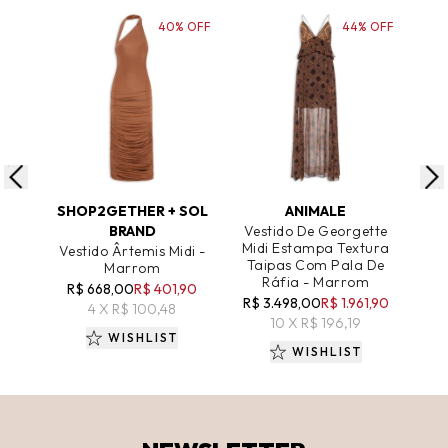
40% OFF
44% OFF
ADICIONAR AO CARRINHO
ADICIONAR AO CARRINHO
A
SHOP2GETHER + SOL
ANIMALE
BRAND
Vestido De Georgette
Ves
Midi Estampa Textura
Com
Vestido Ârtemis Midi -
Taipas Com Pala De
Marrom
Ráfia - Marrom
R
R$ 668,00
R$ 401,90
R$ 3.498,00
R$ 1.961,90
4 X R$ 100,48
10 X R$ 196,19
WISHLIST
WISHLIST