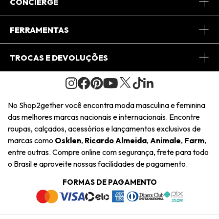
Sobre Nós
CONCIERGE
Conheça o App
Central de Relacionamento
FERRAMENTAS
Conheça o Site
Fretes
Minha Conta
TROCAS E DEVOLUÇÕES
Journal
2Getherclub
Pedido de Presente
Condições Gerais
Novos Designers
Regulamento e Promoções
Wishlist
No Shop2gether você encontra moda masculina e feminina
Troca Fácil
das melhores marcas nacionais e internacionais. Encontre
Saiu na Mídia
Cupons
roupas, calçados, acessórios e lançamentos exclusivos de
Restituição de Pagamento
marcas como
Osklen
,
Ricardo Almeida
,
Animale
,
Farm
,
Sustentabilidade
entre outras. Compre online com segurança, frete para todo
Dúvidas Frequentes
o Brasil e aproveite nossas facilidades de pagamento.
Navegando
Termos e Condições
FORMAS DE PAGAMENTO
Termos e Condições
Política de Privacidade
Trabalhe Conosco