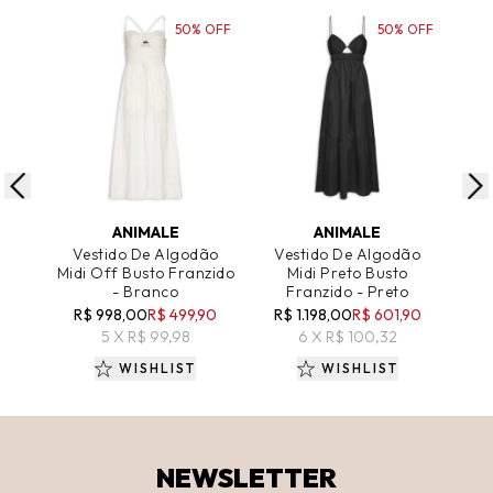
50% OFF
50% OFF
ADICIONAR AO CARRINHO
ADICIONAR AO CARRINHO
A
ANIMALE
ANIMALE
Vestido De Algodão
Vestido De Algodão
Ve
Midi Off Busto Franzido
Midi Preto Busto
- Branco
Franzido - Preto
R$ 998,00
R$ 499,90
R$ 1.198,00
R$ 601,90
R
5 X R$ 99,98
6 X R$ 100,32
WISHLIST
WISHLIST
NEWSLETTER