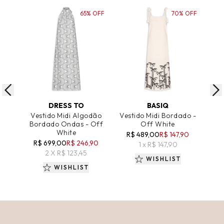
65% OFF
70% OFF
ADICIONAR AO CARRINHO
ADICIONAR AO CARRINHO
A
DRESS TO
BASIQ
Vestido Midi Algodão
Vestido Midi Bordado -
Ves
Bordado Ondas - Off
Off White
Bo
White
R$ 489,00
R$ 147,90
R$
R$ 699,00
R$ 246,90
1 x R$ 147,90
2 X R$ 123,45
WISHLIST
WISHLIST