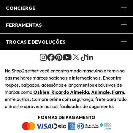
Sobre Nós
CONCIERGE
Conheça o App
Central de Relacionamento
FERRAMENTAS
Conheça o Site
Fretes
Minha Conta
TROCAS E DEVOLUÇÕES
Journal
2Getherclub
Pedido de Presente
Condições Gerais
Novos Designers
Regulamento e Promoções
Wishlist
No Shop2gether você encontra moda masculina e feminina
Troca Fácil
das melhores marcas nacionais e internacionais. Encontre
Saiu na Mídia
Cupons
roupas, calçados, acessórios e lançamentos exclusivos de
Restituição de Pagamento
marcas como
Osklen
,
Ricardo Almeida
,
Animale
,
Farm
,
Sustentabilidade
entre outras. Compre online com segurança, frete para todo
Dúvidas Frequentes
o Brasil e aproveite nossas facilidades de pagamento.
Navegando
Termos e Condições
FORMAS DE PAGAMENTO
Termos e Condições
Política de Privacidade