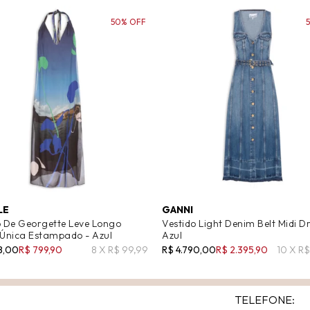
50% OFF
LE
GANNI
o De Georgette Leve Longo
Vestido Light Denim Belt Midi Dr
 Única Estampado - Azul
Azul
8,00
R$ 799,90
8 X R$ 99,99
R$ 4.790,00
R$ 2.395,90
10 X R