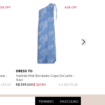
50% OFF
40% OFF
DRESS TO
ETRO
ess -
Vestido Midi Bordado Copo De Leite -
Vestido Midi 
Azul
R$ 9.490,00
R$
$ 239,59
R$ 599,00
R$ 361,90
4 X R$ 90,48
FEMININO
MASCULINO