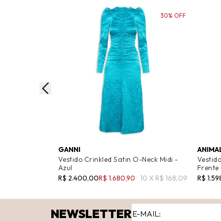
30% OFF
GANNI
ANIMA
Vestido Crinkled Satin O-Neck Midi -
Vestid
Azul
Frente
R$ 2.400,00
R$ 1.680,90
10 X R$ 168,09
R$ 1.59
NEWSLETTER