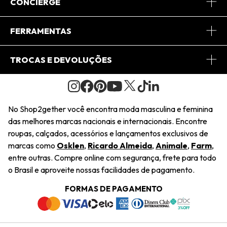
Sobre Nós
CONCIERGE
Conheça o App
Central de Relacionamento
FERRAMENTAS
Conheça o Site
Fretes
Minha Conta
TROCAS E DEVOLUÇÕES
Journal
2Getherclub
Pedido de Presente
Condições Gerais
Novos Designers
Regulamento e Promoções
Wishlist
No Shop2gether você encontra moda masculina e feminina
Troca Fácil
das melhores marcas nacionais e internacionais. Encontre
Saiu na Mídia
Cupons
roupas, calçados, acessórios e lançamentos exclusivos de
Restituição de Pagamento
marcas como
Osklen
,
Ricardo Almeida
,
Animale
,
Farm
,
Sustentabilidade
entre outras. Compre online com segurança, frete para todo
Dúvidas Frequentes
o Brasil e aproveite nossas facilidades de pagamento.
Navegando
Termos e Condições
FORMAS DE PAGAMENTO
Termos e Condições
Política de Privacidade
Trabalhe Conosco