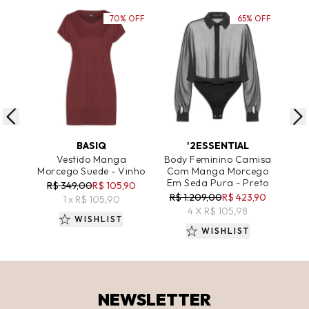
70% OFF
65% OFF
ADICIONAR AO CARRINHO
ADICIONAR AO CARRINHO
A
BASIQ
'2ESSENTIAL
Vestido Manga
Body Feminino Camisa
V
Morcego Suede - Vinho
Com Manga Morcego
Man
Em Seda Pura - Preto
R$ 349,00
R$ 105,90
R$ 1.209,00
R$ 423,90
1 x R$ 105,90
4 X R$ 105,98
WISHLIST
WISHLIST
NEWSLETTER