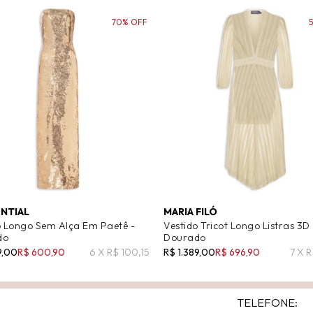
70% OFF
ENTIAL
MARIA FILÓ
o Longo Sem Alça Em Paetê -
Vestido Tricot Longo Listras 3D 
do
Dourado
9,00
R$ 600,90
6 X R$ 100,15
R$ 1.389,00
R$ 696,90
7 X 