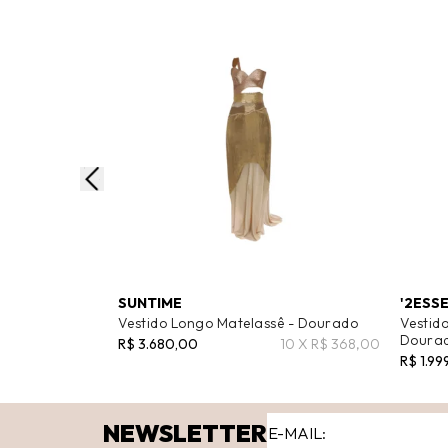
SUNTIME
'2ESS
Vestido Longo Matelassê - Dourado
Vestid
Doura
R$ 3.680,00
10 X R$ 368,00
R$ 1.99
NEWSLETTER