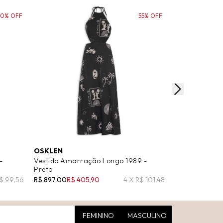
50% OFF
55% OFF
OSKLEN
SUNTIME
-
Vestido Amarração Longo 1989 -
Vestido Longo
Preto
R$ 2.200,00
R$ 99,56
R$ 897,00
R$ 405,90
4 X R$ 101,48
FEMININO
MASCULINO