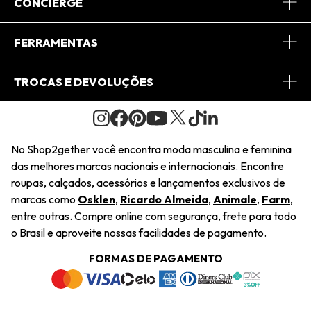
Sobre Nós
CONCIERGE
Conheça o App
Central de Relacionamento
FERRAMENTAS
Conheça o Site
Fretes
Minha Conta
TROCAS E DEVOLUÇÕES
Journal
2Getherclub
Pedido de Presente
Condições Gerais
Novos Designers
Regulamento e Promoções
Wishlist
No Shop2gether você encontra moda masculina e feminina
Troca Fácil
das melhores marcas nacionais e internacionais. Encontre
Saiu na Mídia
Cupons
roupas, calçados, acessórios e lançamentos exclusivos de
Restituição de Pagamento
marcas como
Osklen
,
Ricardo Almeida
,
Animale
,
Farm
,
Sustentabilidade
entre outras. Compre online com segurança, frete para todo
Dúvidas Frequentes
o Brasil e aproveite nossas facilidades de pagamento.
Navegando
Termos e Condições
FORMAS DE PAGAMENTO
Termos e Condições
Política de Privacidade
Trabalhe Conosco