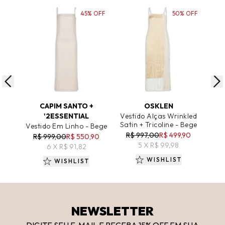
45% OFF
50% OFF
ADICIONAR AO CARRINHO
ADICIONAR AO CARRINHO
A
CAPIM SANTO +
OSKLEN
'2ESSENTIAL
Vestido Alças Wrinkled
Vest
Satin + Tricoline - Bege
Vestido Em Linho - Bege
R$ 997,00
R$ 499,90
R
R$ 999,00
R$ 550,90
5 X R$ 99,98
6 X R$ 91,82
WISHLIST
WISHLIST
NEWSLETTER