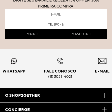
DIGITE SEU E-MAIL E RECEBA 15
% OFF
EM SUA
PRIMEIRA COMPRA.
FEMININO
MASCULINO
WHATSAPP
FALE CONOSCO
E-MAIL
(11) 3059-4021
O SHOP2GETHER
Sobre Nós
CONCIERGE