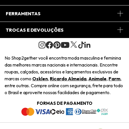
Conheça o App
Central de Relacionamento
FERRAMENTAS
Conheça o Site
Fretes
Minha Conta
TROCAS E DEVOLUÇÕES
Journal
2Getherclub
Pedido de Presente
Condições Gerais
Novos Designers
Regulamento e Promoções
Wishlist
No Shop2gether você encontra moda masculina e feminina
Troca Fácil
das melhores marcas nacionais e internacionais. Encontre
Saiu na Mídia
Cupons
roupas, calçados, acessórios e lançamentos exclusivos de
Restituição de Pagamento
marcas como
Osklen
,
Ricardo Almeida
,
Animale
,
Farm
,
Sustentabilidade
entre outras. Compre online com segurança, frete para todo
Dúvidas Frequentes
o Brasil e aproveite nossas facilidades de pagamento.
Navegando
Termos e Condições
FORMAS DE PAGAMENTO
Termos e Condições
Política de Privacidade
Trabalhe Conosco