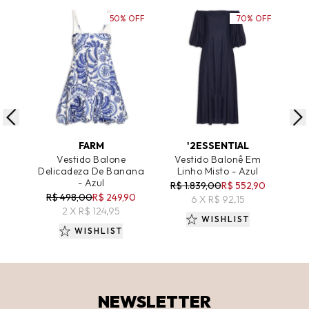
50% OFF
70% OFF
ADICIONAR AO CARRINHO
ADICIONAR AO CARRINHO
A
FARM
'2ESSENTIAL
Vestido Balone
Vestido Balonê Em
GU
Delicadeza De Banana
Linho Misto - Azul
Ves
- Azul
R$ 1.839,00
R$ 552,90
R$ 498,00
R$ 249,90
6 X R$ 92,15
R$ 
2 X R$ 124,95
WISHLIST
WISHLIST
NEWSLETTER