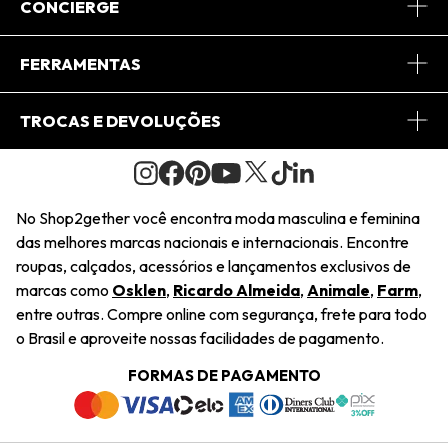
Sobre Nós
CONCIERGE
Conheça o App
Central de Relacionamento
FERRAMENTAS
Conheça o Site
Fretes
Minha Conta
TROCAS E DEVOLUÇÕES
Journal
2Getherclub
Pedido de Presente
Condições Gerais
Novos Designers
Regulamento e Promoções
Wishlist
No Shop2gether você encontra moda masculina e feminina
Troca Fácil
das melhores marcas nacionais e internacionais. Encontre
Saiu na Mídia
Cupons
roupas, calçados, acessórios e lançamentos exclusivos de
Restituição de Pagamento
marcas como
Osklen
,
Ricardo Almeida
,
Animale
,
Farm
,
Sustentabilidade
entre outras. Compre online com segurança, frete para todo
Dúvidas Frequentes
o Brasil e aproveite nossas facilidades de pagamento.
Navegando
Termos e Condições
FORMAS DE PAGAMENTO
Termos e Condições
Política de Privacidade
Trabalhe Conosco