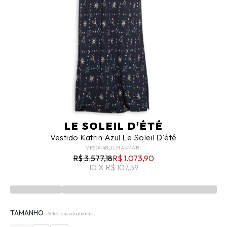
LE SOLEIL D'ÉTÉ
Vestido Katrin Azul Le Soleil D'été
VES0448_ILHASMARI
R$ 3.577,18
R$ 1.073,90
10 X R$ 107,39
TAMANHO
Selecione o tamanho