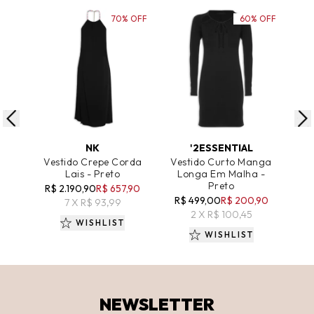
70% OFF
60% OFF
ADICIONAR AO CARRINHO
ADICIONAR AO CARRINHO
A
NK
'2ESSENTIAL
Vestido Crepe Corda
Vestido Curto Manga
Ves
Lais - Preto
Longa Em Malha -
Preto
R$ 2.190,90
R$ 657,90
R$
R$ 499,00
R$ 200,90
7 X R$ 93,99
2 X R$ 100,45
WISHLIST
WISHLIST
NEWSLETTER