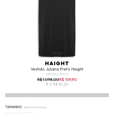
HAIGHT
Vestido Juliana Preto Haight
03010342_PRETO
R$ 1.098,00
R$ 769,90
8 X R$ 96,24
TAMANHO
Selecione o tamanho