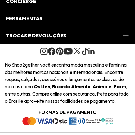
Sobre Nós
CONCIERGE
Conheça o App
Central de Relacionamento
FERRAMENTAS
Conheça o Site
Fretes
Minha Conta
TROCAS E DEVOLUÇÕES
Journal
2Getherclub
Pedido de Presente
Condições Gerais
Novos Designers
Regulamento e Promoções
Wishlist
No Shop2gether você encontra moda masculina e feminina
Troca Fácil
das melhores marcas nacionais e internacionais. Encontre
Saiu na Mídia
Cupons
roupas, calçados, acessórios e lançamentos exclusivos de
Restituição de Pagamento
marcas como
Osklen
,
Ricardo Almeida
,
Animale
,
Farm
,
Sustentabilidade
entre outras. Compre online com segurança, frete para todo
Dúvidas Frequentes
o Brasil e aproveite nossas facilidades de pagamento.
Navegando
Termos e Condições
FORMAS DE PAGAMENTO
Termos e Condições
Política de Privacidade
Trabalhe Conosco