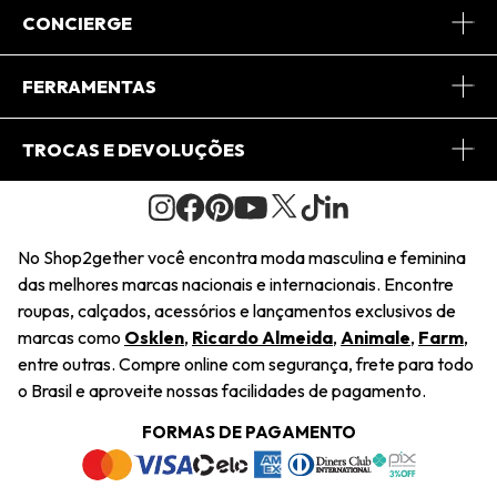
Sobre Nós
CONCIERGE
Conheça o App
Central de Relacionamento
FERRAMENTAS
Conheça o Site
Fretes
Minha Conta
TROCAS E DEVOLUÇÕES
Journal
2Getherclub
Pedido de Presente
Condições Gerais
Novos Designers
Regulamento e Promoções
Wishlist
No Shop2gether você encontra moda masculina e feminina
Troca Fácil
das melhores marcas nacionais e internacionais. Encontre
Saiu na Mídia
Cupons
roupas, calçados, acessórios e lançamentos exclusivos de
Restituição de Pagamento
marcas como
Osklen
,
Ricardo Almeida
,
Animale
,
Farm
,
Sustentabilidade
entre outras. Compre online com segurança, frete para todo
Dúvidas Frequentes
o Brasil e aproveite nossas facilidades de pagamento.
Navegando
Termos e Condições
FORMAS DE PAGAMENTO
Termos e Condições
Política de Privacidade