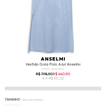
ANSELMI
Vestido Gola Polo Azul Anselmi
013241_AZULGELO
R$ 798,90
R$ 440,90
4 X R$ 110,22
TAMANHO
Selecione o tamanho