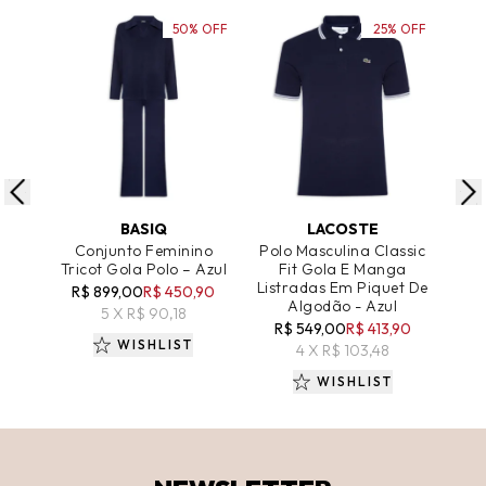
50% OFF
25% OFF
ADICIONAR AO CARRINHO
ADICIONAR AO CARRINHO
A
BASIQ
LACOSTE
R
Conjunto Feminino
Polo Masculina Classic
Po
Tricot Gola Polo – Azul
Fit Gola E Manga
P
Listradas Em Piquet De
Est
R$ 899,00
R$ 450,90
Algodão - Azul
5 X R$ 90,18
R$ 549,00
R$ 413,90
WISHLIST
4 X R$ 103,48
WISHLIST