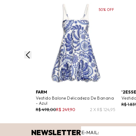
50% OFF
FARM
'2ESS
Vestido Balone Delicadeza De Banana
Vestido
- Azul
R$ 1.83
R$ 498,00
R$ 249,90
2 X R$ 124,95
NEWSLETTER