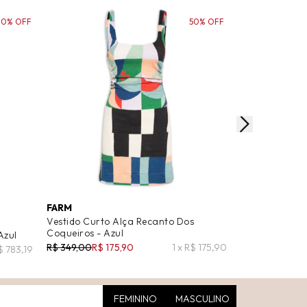
40% OFF
50% OFF
FARM
FARM
Vestido Curto Alça Recanto Dos
Vestido Curto 
Coqueiros - Azul
Azul
R$ 529,00
R$ 2
R$ 349,00
R$ 175,90
1 x R$ 175,90
$ 783,19
FEMININO
MASCULINO