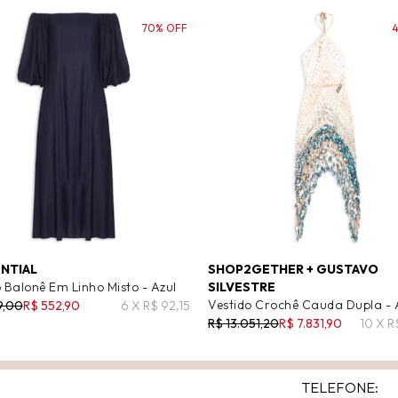
70% OFF
ENTIAL
SHOP2GETHER + GUSTAVO
 Balonê Em Linho Misto - Azul
SILVESTRE
Vestido Crochê Cauda Dupla - 
9,00
R$ 552,90
6 X R$ 92,15
R$ 13.051,20
R$ 7.831,90
10 X R