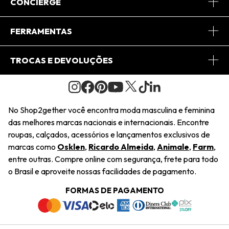
Sobre Nós
CONCIERGE
Conheça o App
Central de Relacionamento
FERRAMENTAS
Conheça o Site
Fretes
Minha Conta
TROCAS E DEVOLUÇÕES
Journal
2Getherclub
Pedido de Presente
Condições Gerais
Novos Designers
Regulamento e Promoções
Wishlist
No Shop2gether você encontra moda masculina e feminina
Troca Fácil
das melhores marcas nacionais e internacionais. Encontre
Saiu na Mídia
Cupons
roupas, calçados, acessórios e lançamentos exclusivos de
Restituição de Pagamento
marcas como
Osklen
,
Ricardo Almeida
,
Animale
,
Farm
,
Sustentabilidade
entre outras. Compre online com segurança, frete para todo
Dúvidas Frequentes
o Brasil e aproveite nossas facilidades de pagamento.
Navegando
Termos e Condições
FORMAS DE PAGAMENTO
Termos e Condições
Política de Privacidade
Trabalhe Conosco