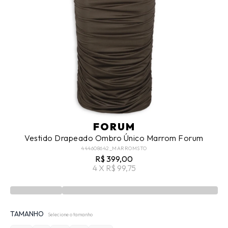
FORUM
Vestido Drapeado Ombro Único Marrom Forum
444608642_MARROMSTO
R$ 399,00
4 X R$ 99,75
TAMANHO
Selecione o tamanho