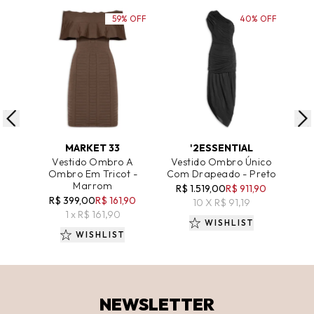
59% OFF
40% OFF
ADICIONAR AO CARRINHO
ADICIONAR AO CARRINHO
A
MARKET 33
'2ESSENTIAL
Vestido Ombro A
Vestido Ombro Único
Ombro Em Tricot -
Com Drapeado - Preto
C
Marrom
O
R$ 1.519,00
R$ 911,90
R$ 399,00
R$ 161,90
R
10 X R$ 91,19
1 x R$ 161,90
WISHLIST
WISHLIST
NEWSLETTER