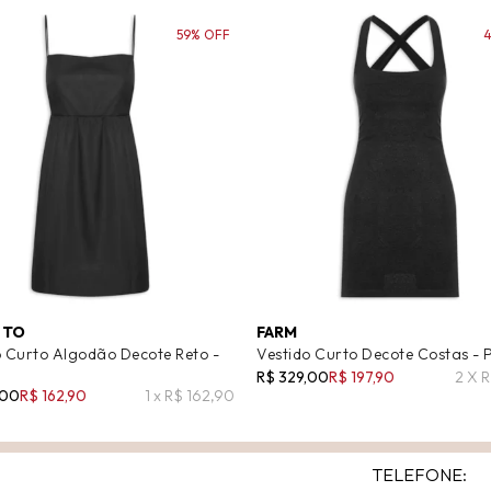
59% OFF
 TO
FARM
o Curto Algodão Decote Reto -
Vestido Curto Decote Costas - 
R$ 329,00
R$ 197,90
2 X 
,00
R$ 162,90
1 x R$ 162,90