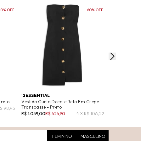
40% OFF
60% OFF
'2ESSENTIAL
ANIMALE
Preto
Vestido Curto Decote Reto Em Crepe
Vestido De Tr
Transpasse - Preto
Polo E Fendas 
R$ 98,95
R$ 1.059,00
R$ 424,90
4 X R$ 106,22
R$ 698,00
R$ 4
FEMININO
MASCULINO