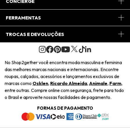
Sobre Nós
CONCIERGE
Conheça o App
Central de Relacionamento
FERRAMENTAS
Conheça o Site
Fretes
Minha Conta
TROCAS E DEVOLUÇÕES
Journal
2Getherclub
Pedido de Presente
Condições Gerais
Novos Designers
Regulamento e Promoções
Wishlist
No Shop2gether você encontra moda masculina e feminina
Troca Fácil
das melhores marcas nacionais e internacionais. Encontre
Saiu na Mídia
Cupons
roupas, calçados, acessórios e lançamentos exclusivos de
Restituição de Pagamento
marcas como
Osklen
,
Ricardo Almeida
,
Animale
,
Farm
,
Sustentabilidade
entre outras. Compre online com segurança, frete para todo
Dúvidas Frequentes
o Brasil e aproveite nossas facilidades de pagamento.
Navegando
Termos e Condições
FORMAS DE PAGAMENTO
Termos e Condições
Política de Privacidade
Trabalhe Conosco