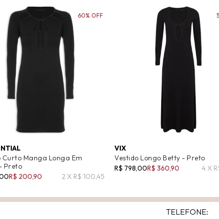
60% OFF
ENTIAL
VIX
o Curto Manga Longa Em
Vestido Longo Betty - Preto
- Preto
R$ 798,00
R$ 360,90
4 X R
,00
R$ 200,90
2 X R$ 100,45