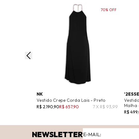
70% OFF
NK
'2ESS
Vestido Crepe Corda Lais - Preto
Vestid
Malha 
R$ 2.190,90
R$ 657,90
7 X R$ 93,99
R$ 499
NEWSLETTER