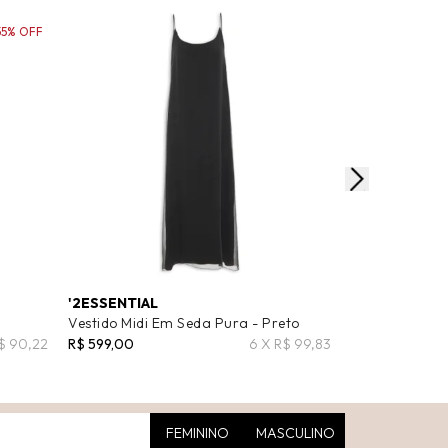
55% OFF
'2ESSENTIAL
ANIMALE
Vestido Midi Em Seda Pura - Preto
Vestido Midi T
- Preto
$ 90,22
R$ 599,00
6 X R$ 99,83
R$ 1.598,00
R$
FEMININO
MASCULINO