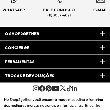
WHATSAPP
FALE CONOSCO
E-MAIL
(11) 3059-4021
O SHOP2GETHER
Sobre Nós
CONCIERGE
Conheça o App
Central de Relacionamento
FERRAMENTAS
Conheça o Site
Fretes
Minha Conta
TROCAS E DEVOLUÇÕES
Journal
2Getherclub
Pedido de Presente
Condições Gerais
Novos Designers
Regulamento e Promoções
Wishlist
No Shop2gether você encontra moda masculina e feminina
Troca Fácil
das melhores marcas nacionais e internacionais. Encontre
Saiu na Mídia
Cupons