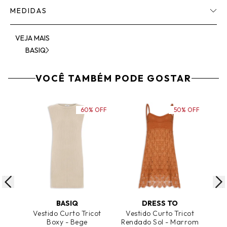
MEDIDAS
VEJA MAIS
BASIQ
VOCÊ TAMBÉM PODE GOSTAR
60% OFF
50% OFF
ADICIONAR AO CARRINHO
ADICIONAR AO CARRINHO
A
BASIQ
DRESS TO
Vestido Curto Tricot
Vestido Curto Tricot
Ves
Boxy - Bege
Rendado Sol - Marrom