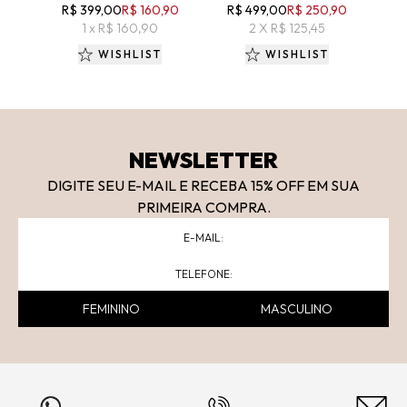
R$ 399,00
R$ 160,90
R$ 499,00
R$ 250,90
R$
1 x R$ 160,90
2 X R$ 125,45
WISHLIST
WISHLIST
NEWSLETTER
DIGITE SEU E-MAIL E RECEBA 15
% OFF
EM SUA
PRIMEIRA COMPRA.
FEMININO
MASCULINO