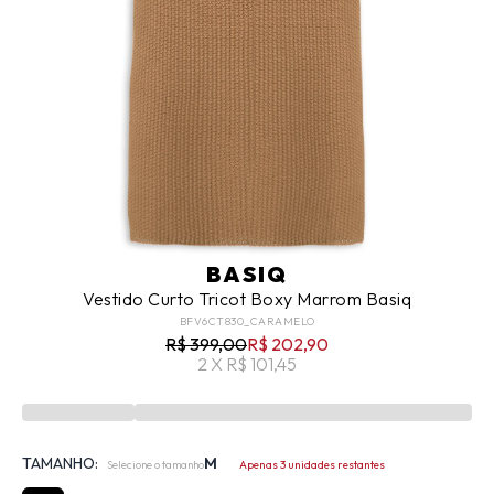
BASIQ
Vestido Curto Tricot Boxy Marrom Basiq
BFV6CT830_CARAMELO
R$ 399,00
R$ 202,90
2 X R$ 101,45
TAMANHO:
M
Selecione o tamanho
Apenas 3 unidades restantes