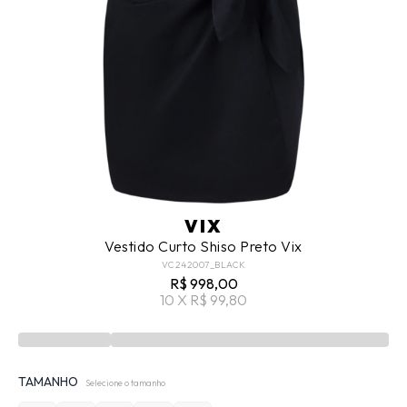
VIX
Vestido Curto Shiso Preto Vix
VC242007_BLACK
R$ 998,00
10 X R$ 99,80
TAMANHO
Selecione o tamanho