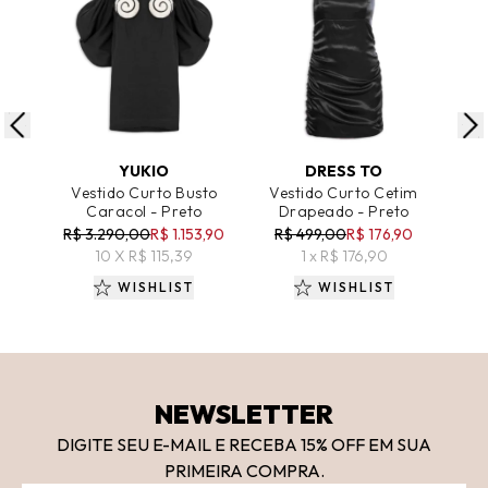
ADICIONAR AO CARRINHO
ADICIONAR AO CARRINHO
A
YUKIO
DRESS TO
Vestido Curto Busto
Vestido Curto Cetim
Ves
Caracol - Preto
Drapeado - Preto
R$ 3.290,00
R$ 1.153,90
R$ 499,00
R$ 176,90
R
10 X R$ 115,39
1 x R$ 176,90
WISHLIST
WISHLIST
NEWSLETTER
DIGITE SEU E-MAIL E RECEBA 15
% OFF
EM SUA
PRIMEIRA COMPRA.