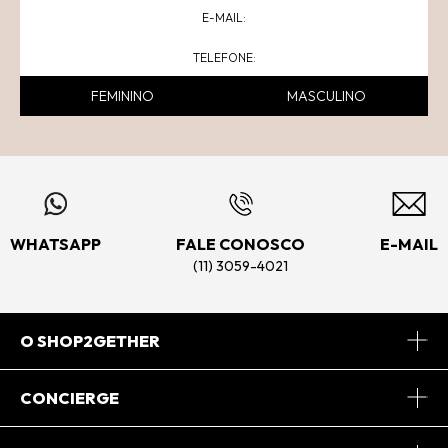
FEMININO
MASCULINO
WHATSAPP
FALE CONOSCO
E-MAIL
(11) 3059-4021
O SHOP2GETHER
Sobre Nós
CONCIERGE
Conheça o App