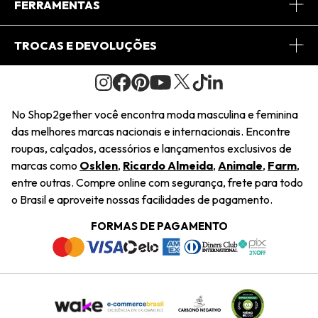
Central de Relacionamento
FERRAMENTAS
Conheça o Site
Fretes
Minha Conta
TROCAS E DEVOLUÇÕES
Journal
2Getherclub
Pedido de Presente
Condições Gerais
Novos Designers
Regulamento e Promoções
Wishlist
No Shop2gether você encontra moda masculina e feminina
Troca Fácil
das melhores marcas nacionais e internacionais. Encontre
Saiu na Mídia
Cupons
roupas, calçados, acessórios e lançamentos exclusivos de
Restituição de Pagamento
marcas como
Osklen
,
Ricardo Almeida
,
Animale
,
Farm
,
Sustentabilidade
entre outras. Compre online com segurança, frete para todo
Dúvidas Frequentes
o Brasil e aproveite nossas facilidades de pagamento.
Navegando
Termos e Condições
FORMAS DE PAGAMENTO
Termos e Condições
Política de Privacidade
Trabalhe Conosco
Declaração De Conteúdo