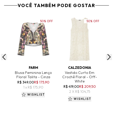
VOCÊ TAMBÉM PODE GOSTAR
50% OFF
50% OFF
ADICIONAR AO CARRINHO
ADICIONAR AO CARRINHO
A
FARM
CALZEDONIA
Blusa Feminina Lenço
Vestido Curto Em
Ve
Floral Talita - Cinza
Crochê Floral - Off-
White
R$ 349,00
R$ 175,90
R
R$ 419,00
R$ 209,50
1 x R$ 175,90
2 X R$ 104,75
WISHLIST
WISHLIST