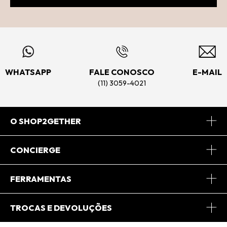
WHATSAPP
FALE CONOSCO
E-MAIL
(11) 3059-4021
O SHOP2GETHER
Sobre Nós
CONCIERGE
Conheça o App
Central de Relacionamento
FERRAMENTAS
Conheça o Site
Fretes
Minha Conta
TROCAS E DEVOLUÇÕES
Journal
2Getherclub