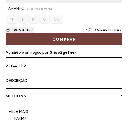
TAMANHO
Selecione o tamanho
PP
P
M
G
GG
WISHLIST
COMPARTILHAR
COMPRAR
Vendido e entregue por
Shop2gether
STYLE TIPS
DESCRIÇÃO
MEDIDAS
VEJA MAIS
FARM