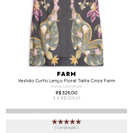
FARM
Vestido Curto Lenço Floral Talita Cinza Farm
345548_LENCOFLOR
R$ 329,00
3 X R$ 109,67
(1 avaliação)