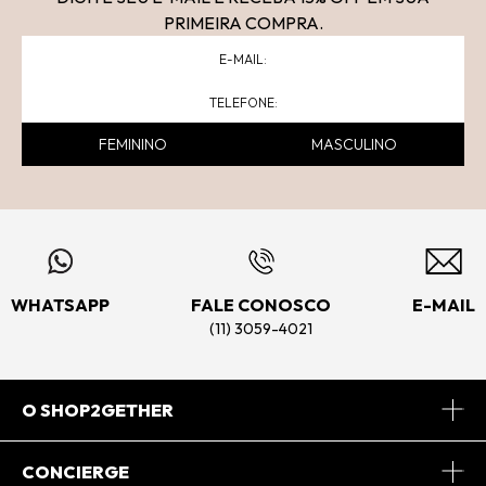
PRIMEIRA COMPRA.
FEMININO
MASCULINO
WHATSAPP
FALE CONOSCO
E-MAIL
(11) 3059-4021
O SHOP2GETHER
Sobre Nós
CONCIERGE