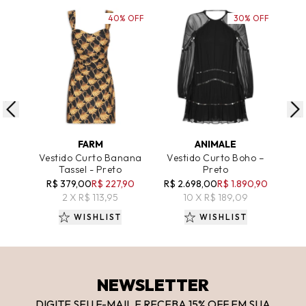
40% OFF
30% OFF
ADICIONAR AO CARRINHO
ADICIONAR AO CARRINHO
A
FARM
ANIMALE
Vestido Curto Banana
Vestido Curto Boho –
Ve
Tassel - Preto
Preto
R$ 379,00
R$ 227,90
R$ 2.698,00
R$ 1.890,90
R$ 
2 X R$ 113,95
10 X R$ 189,09
WISHLIST
WISHLIST
NEWSLETTER
DIGITE SEU E-MAIL E RECEBA 15
% OFF
EM SUA