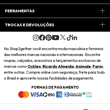
Conheça o App
Central de Relacionamento
FERRAMENTAS
Conheça o Site
Fretes
Minha Conta
TROCAS E DEVOLUÇÕES
Journal
2Getherclub
Pedido de Presente
Condições Gerais
Novos Designers
Regulamento e Promoções
Wishlist
No Shop2gether você encontra moda masculina e feminina
Troca Fácil
das melhores marcas nacionais e internacionais. Encontre
Saiu na Mídia
Cupons
roupas, calçados, acessórios e lançamentos exclusivos de
Restituição de Pagamento
marcas como
Osklen
,
Ricardo Almeida
,
Animale
,
Farm
,
Sustentabilidade
entre outras. Compre online com segurança, frete para todo
Dúvidas Frequentes
o Brasil e aproveite nossas facilidades de pagamento.
Navegando
Termos e Condições
FORMAS DE PAGAMENTO
Termos e Condições
Política de Privacidade
Trabalhe Conosco