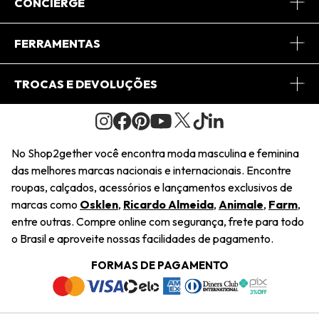
Sobre Nós
CONCIERGE
Conheça o App
Central de Relacionamento
FERRAMENTAS
Conheça o Site
Fretes
Minha Conta
TROCAS E DEVOLUÇÕES
Journal
2Getherclub
Pedido de Presente
Condições Gerais
Novos Designers
Regulamento e Promoções
Wishlist
No Shop2gether você encontra moda masculina e feminina
Troca Fácil
das melhores marcas nacionais e internacionais. Encontre
Saiu na Mídia
Cupons
roupas, calçados, acessórios e lançamentos exclusivos de
Restituição de Pagamento
marcas como
Osklen
,
Ricardo Almeida
,
Animale
,
Farm
,
Sustentabilidade
entre outras. Compre online com segurança, frete para todo
Dúvidas Frequentes
o Brasil e aproveite nossas facilidades de pagamento.
Navegando
Termos e Condições
FORMAS DE PAGAMENTO
Termos e Condições
Política de Privacidade
Trabalhe Conosco