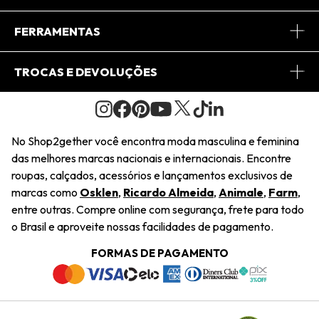
Conheça o App
Central de Relacionamento
FERRAMENTAS
Conheça o Site
Fretes
Minha Conta
TROCAS E DEVOLUÇÕES
Journal
2Getherclub
Pedido de Presente
Condições Gerais
Novos Designers
Regulamento e Promoções
Wishlist
No Shop2gether você encontra moda masculina e feminina
Troca Fácil
das melhores marcas nacionais e internacionais. Encontre
Saiu na Mídia
Cupons
roupas, calçados, acessórios e lançamentos exclusivos de
Restituição de Pagamento
marcas como
Osklen
,
Ricardo Almeida
,
Animale
,
Farm
,
Sustentabilidade
entre outras. Compre online com segurança, frete para todo
Dúvidas Frequentes
o Brasil e aproveite nossas facilidades de pagamento.
Navegando
Termos e Condições
FORMAS DE PAGAMENTO
Termos e Condições
Política de Privacidade
Trabalhe Conosco