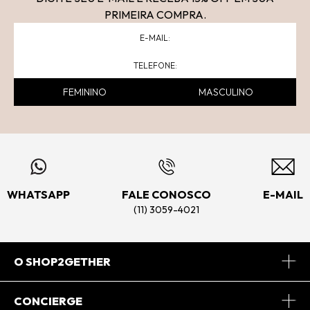
PRIMEIRA COMPRA.
FEMININO
MASCULINO
WHATSAPP
FALE CONOSCO
E-MAIL
(11) 3059-4021
O SHOP2GETHER
Sobre Nós
CONCIERGE