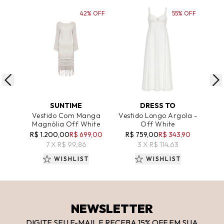
42% OFF
55% OFF
ADICIONAR AO CARRINHO
ADICIONAR AO CARRINHO
A
SUNTIME
DRESS TO
Vestido Com Manga
Vestido Longo Argola -
Ve
Magnólia Off White
Off White
R$ 1.200,00
R$ 699,00
R$ 759,00
R$ 343,90
R$ 
7 X R$ 99,86
3 X R$ 114,63
WISHLIST
WISHLIST
NEWSLETTER
DIGITE SEU E-MAIL E RECEBA 15
% OFF
EM SUA