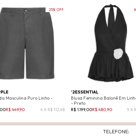
25% OFF
PPLE
'2ESSENTIAL
a Masculina Puro Linho -
Blusa Feminina Balonê Em Linh
- Preto
,00
R$ 449,90
4 X R$ 112,48
R$ 1.199,00
R$ 480,90
5 X 