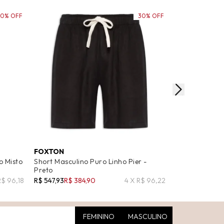
60% OFF
30% OFF
FOXTON
FARM
o Misto
Short Masculino Puro Linho Pier -
Vestido Balon
Preto
R$ 449,00
R$ 2
R$ 96,18
R$ 547,93
R$ 384,90
4 X R$ 96,22
FEMININO
MASCULINO