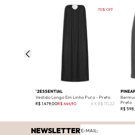
70% OFF
'2ESSENTIAL
PINEA
Vestido Longo Em Linho Puro - Preto
Bermud
Preto
R$ 1.479,00
R$ 444,90
4 X R$ 111,22
R$ 598
NEWSLETTER