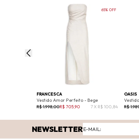
65% OFF
FRANCESCA
OASIS
Vestido Amor Perfeito - Bege
Vestido
R$ 1.998,00
R$ 705,90
7 X R$ 100,84
R$ 1.98
NEWSLETTER