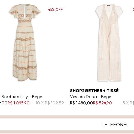
45% OFF
SHOP2GETHER + TISSÉ
 Bordado Lilly - Bege
Vestido Duna - Bege
9,00
R$ 1.095,90
10 X R$ 109,59
R$ 1.480,00
R$ 524,90
5 X R