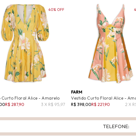
40% OFF
FARM
 Curto Floral Alice - Amarelo
Vestido Curto Floral Alice - Am
,00
R$ 287,90
3 X R$ 95,97
R$ 398,00
R$ 221,90
2 X R