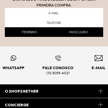
PRIMEIRA COMPRA.
FEMININO
MASCULINO
WHATSAPP
FALE CONOSCO
E-MAIL
(11) 3059-4021
O SHOP2GETHER
Sobre Nós
CONCIERGE