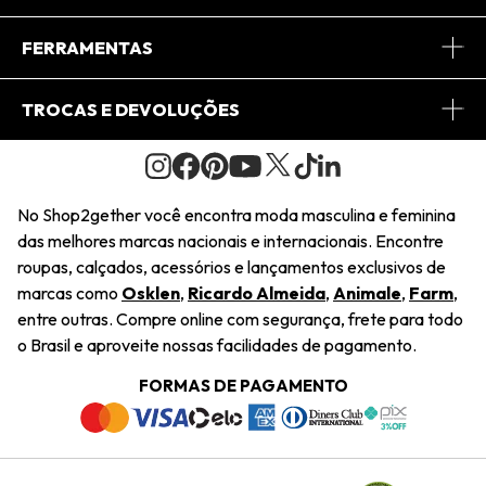
Conheça o App
Central de Relacionamento
FERRAMENTAS
Conheça o Site
Fretes
Minha Conta
TROCAS E DEVOLUÇÕES
Journal
2Getherclub
Pedido de Presente
Condições Gerais
Novos Designers
Regulamento e Promoções
Wishlist
No Shop2gether você encontra moda masculina e feminina
Troca Fácil
das melhores marcas nacionais e internacionais. Encontre
Saiu na Mídia
Cupons
roupas, calçados, acessórios e lançamentos exclusivos de
Restituição de Pagamento
marcas como
Osklen
,
Ricardo Almeida
,
Animale
,
Farm
,
Sustentabilidade
entre outras. Compre online com segurança, frete para todo
Dúvidas Frequentes
o Brasil e aproveite nossas facilidades de pagamento.
Navegando
Termos e Condições
FORMAS DE PAGAMENTO
Termos e Condições
Política de Privacidade
Trabalhe Conosco