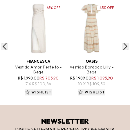
65% OFF
45% OFF
ADICIONAR AO CARRINHO
ADICIONAR AO CARRINHO
A
FRANCESCA
OASIS
SHO
Vestido Amor Perfeito -
Vestido Bordado Lilly -
Ve
Bege
Bege
R$
R$ 1.998,00
R$ 705,90
R$ 1.989,00
R$ 1.095,90
7 X R$ 100,84
10 X R$ 109,59
WISHLIST
WISHLIST
NEWSLETTER
DIGITE SEU E-MAIL E RECEBA 15
% OFF
EM SUA