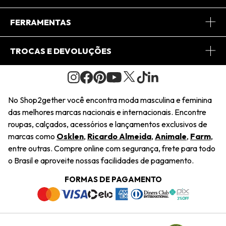
Conheça o App
Central de Relacionamento
FERRAMENTAS
Conheça o Site
Fretes
Minha Conta
TROCAS E DEVOLUÇÕES
Journal
2Getherclub
Pedido de Presente
Condições Gerais
Novos Designers
Regulamento e Promoções
Wishlist
No Shop2gether você encontra moda masculina e feminina
Troca Fácil
das melhores marcas nacionais e internacionais. Encontre
Saiu na Mídia
Cupons
roupas, calçados, acessórios e lançamentos exclusivos de
Restituição de Pagamento
marcas como
Osklen
,
Ricardo Almeida
,
Animale
,
Farm
,
Sustentabilidade
entre outras. Compre online com segurança, frete para todo
Dúvidas Frequentes
o Brasil e aproveite nossas facilidades de pagamento.
Navegando
Termos e Condições
FORMAS DE PAGAMENTO
Termos e Condições
Política de Privacidade
Trabalhe Conosco