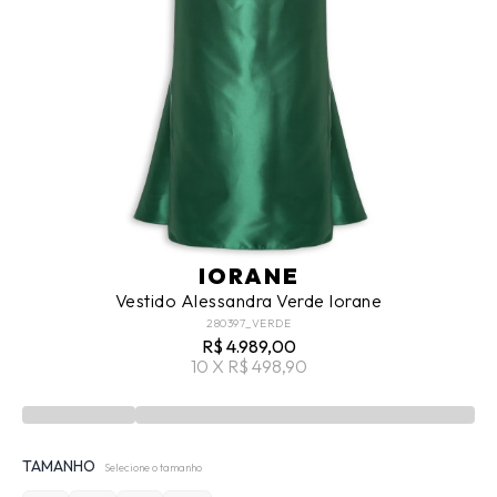
IORANE
Vestido Alessandra Verde Iorane
280397_VERDE
R$ 4.989,00
10 X R$ 498,90
TAMANHO
Selecione o tamanho