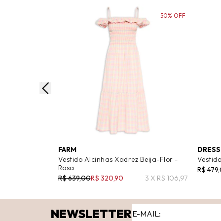
50% OFF
FARM
DRESS
Vestido Alcinhas Xadrez Beija-Flor -
Vestid
Rosa
R$ 479
R$ 639,00
R$ 320,90
3 X R$ 106,97
NEWSLETTER