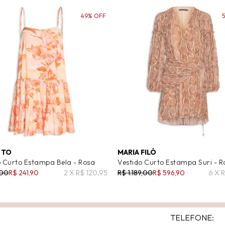
49% OFF
 TO
MARIA FILÓ
o Curto Estampa Bela - Rosa
Vestido Curto Estampa Suri - R
,00
R$ 241,90
2 X R$ 120,95
R$ 1.189,00
R$ 596,90
6 X 