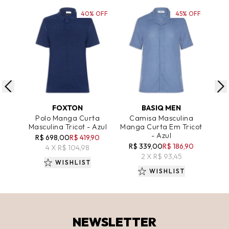
40% OFF
45% OFF
ADICIONAR AO CARRINHO
ADICIONAR AO CARRINHO
A
FOXTON
BASIQ MEN
Polo Manga Curta
Camisa Masculina
Cam
Masculina Tricot - Azul
Manga Curta Em Tricot
Ma
- Azul
R$ 698,00
R$ 419,90
R$ 339,00
R$ 186,90
R
4 X R$ 104,98
2 X R$ 93,45
WISHLIST
WISHLIST
NEWSLETTER