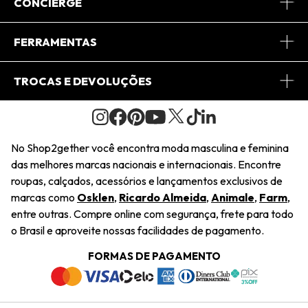
Sobre Nós
CONCIERGE
Conheça o App
Central de Relacionamento
FERRAMENTAS
Conheça o Site
Fretes
Minha Conta
TROCAS E DEVOLUÇÕES
Journal
2Getherclub
Pedido de Presente
Condições Gerais
Novos Designers
Regulamento e Promoções
Wishlist
No Shop2gether você encontra moda masculina e feminina
Troca Fácil
das melhores marcas nacionais e internacionais. Encontre
Saiu na Mídia
Cupons
roupas, calçados, acessórios e lançamentos exclusivos de
Restituição de Pagamento
marcas como
Osklen
,
Ricardo Almeida
,
Animale
,
Farm
,
Sustentabilidade
entre outras. Compre online com segurança, frete para todo
Dúvidas Frequentes
o Brasil e aproveite nossas facilidades de pagamento.
Navegando
Termos e Condições
FORMAS DE PAGAMENTO
Termos e Condições
Política de Privacidade
Trabalhe Conosco