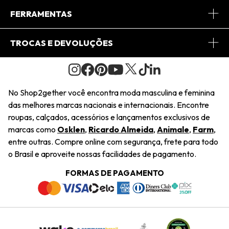
Conheça o App
Central de Relacionamento
FERRAMENTAS
Conheça o Site
Fretes
Minha Conta
TROCAS E DEVOLUÇÕES
Journal
2Getherclub
Pedido de Presente
Condições Gerais
Novos Designers
Regulamento e Promoções
Wishlist
No Shop2gether você encontra moda masculina e feminina
Troca Fácil
das melhores marcas nacionais e internacionais. Encontre
Saiu na Mídia
Cupons
roupas, calçados, acessórios e lançamentos exclusivos de
Restituição de Pagamento
marcas como
Osklen
,
Ricardo Almeida
,
Animale
,
Farm
,
Sustentabilidade
entre outras. Compre online com segurança, frete para todo
Dúvidas Frequentes
o Brasil e aproveite nossas facilidades de pagamento.
Navegando
Termos e Condições
FORMAS DE PAGAMENTO
Termos e Condições
Política de Privacidade
Trabalhe Conosco
Declaração De Conteúdo