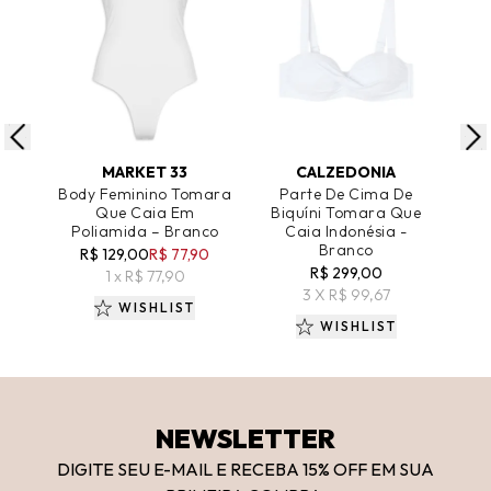
ADICIONAR AO CARRINHO
ADICIONAR AO CARRINHO
A
MARKET 33
CALZEDONIA
Body Feminino Tomara
Parte De Cima De
Sut
Que Caia Em
Biquíni Tomara Que
Il
Poliamida – Branco
Caia Indonésia -
Ul
Branco
R$ 129,00
R$ 77,90
R$ 299,00
1 x R$ 77,90
3 X R$ 99,67
WISHLIST
WISHLIST
NEWSLETTER
DIGITE SEU E-MAIL E RECEBA 15
% OFF
EM SUA