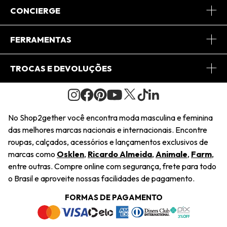
Sobre Nós
CONCIERGE
Conheça o App
Central de Relacionamento
FERRAMENTAS
Conheça o Site
Fretes
Minha Conta
TROCAS E DEVOLUÇÕES
Journal
2Getherclub
Pedido de Presente
Condições Gerais
Novos Designers
Regulamento e Promoções
Wishlist
No Shop2gether você encontra moda masculina e feminina
Troca Fácil
das melhores marcas nacionais e internacionais. Encontre
Saiu na Mídia
Cupons
roupas, calçados, acessórios e lançamentos exclusivos de
Restituição de Pagamento
marcas como
Osklen
,
Ricardo Almeida
,
Animale
,
Farm
,
Sustentabilidade
entre outras. Compre online com segurança, frete para todo
Dúvidas Frequentes
o Brasil e aproveite nossas facilidades de pagamento.
Navegando
Termos e Condições
FORMAS DE PAGAMENTO
Termos e Condições
Política de Privacidade