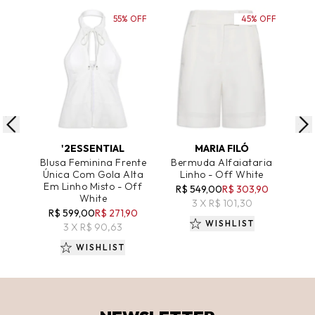
55% OFF
45% OFF
ADICIONAR AO CARRINHO
ADICIONAR AO CARRINHO
A
'2ESSENTIAL
MARIA FILÓ
Blusa Feminina Frente
Bermuda Alfaiataria
Be
Única Com Gola Alta
Linho - Off White
Li
Em Linho Misto - Off
R$ 549,00
R$ 303,90
White
R
3 X R$ 101,30
R$ 599,00
R$ 271,90
WISHLIST
3 X R$ 90,63
WISHLIST