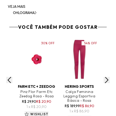
VEJA MAIS
OHLOGRAMA
VOCÊ TAMBÉM PODE GOSTAR
30% OFF
54% OFF
ADICIONAR AO CARRINHO
ADICIONAR AO CARRINHO
ADICIO
FARM ETC + ZEEDOG
HERING SPORTS
NARA
Pinz Flor Farm Etc
Calça Feminina
Casti
Zeedog Rosa - Rosa
Legging Esportiva
Com 
Básica - Rosa
Menin
R$ 29,90
R$ 20,90
Terra
R$ 189,99
R$ 86,90
1 x R$ 20,90
R$ 56
1 x R$ 86,90
WISHLIST
3 