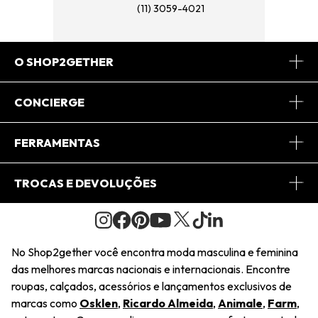
(11) 3059-4021
O SHOP2GETHER
Sobre Nós
CONCIERGE
Conheça o App
Central de Relacionamento
FERRAMENTAS
Conheça o Site
Fretes
Minha Conta
TROCAS E DEVOLUÇÕES
Journal
2Getherclub
Pedido de Presente
Condições Gerais
Novos Designers
Regulamento e Promoções
Wishlist
No Shop2gether você encontra moda masculina e feminina
Troca Fácil
das melhores marcas nacionais e internacionais. Encontre
Saiu na Mídia
Cupons
roupas, calçados, acessórios e lançamentos exclusivos de
Restituição de Pagamento
marcas como
Osklen
,
Ricardo Almeida
,
Animale
,
Farm
,
Sustentabilidade