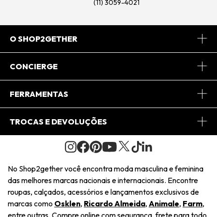
(11) 3059-4021
O SHOP2GETHER
Sobre Nós
CONCIERGE
Conheça o App
Central de Relacionamento
FERRAMENTAS
Conheça o Site
Fretes
Minha Conta
TROCAS E DEVOLUÇÕES
Journal
2Getherclub
Pedido de Presente
Condições Gerais
Novos Designers
Regulamento e Promoções
Wishlist
No Shop2gether você encontra moda masculina e feminina
Troca Fácil
das melhores marcas nacionais e internacionais. Encontre
Saiu na Mídia
Cupons
roupas, calçados, acessórios e lançamentos exclusivos de
Restituição de Pagamento
marcas como
Osklen
,
Ricardo Almeida
,
Animale
,
Farm
,
Sustentabilidade
entre outras. Compre online com segurança, frete para todo