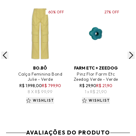
60% OFF
27% OFF
ADICIONAR AO CARRINHO
ADICIONAR AO CARRINHO
A
BO.BÔ
FARM ETC + ZEEDOG
Calça Feminina Bond
Pinz Flor Farm Etc
San
Julie - Verde
Zeedog Verde - Verde
R$ 1.998,00
R$ 799,90
R$ 29,90
R$ 21,90
R
8 X R$ 99,99
1 x R$ 21,90
WISHLIST
WISHLIST
AVALIAÇÕES DO PRODUTO