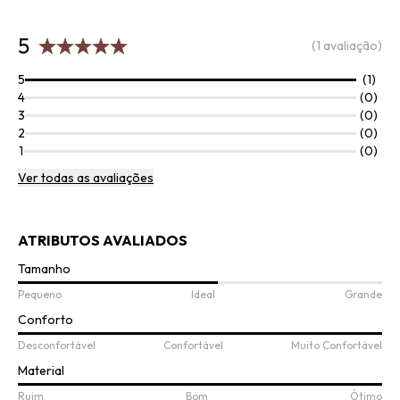
5
(1 avaliação)
5
(1)
4
(0)
3
(0)
2
(0)
1
(0)
Ver todas as avaliações
ATRIBUTOS AVALIADOS
Tamanho
Pequeno
Ideal
Grande
Conforto
Desconfortável
Confortável
Muito Confortável
Material
Ruim
Bom
Ótimo