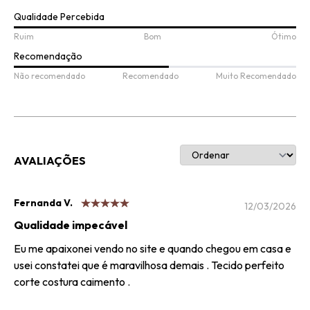
Qualidade Percebida
Ruim
Bom
Ótimo
Recomendação
Não recomendado
Recomendado
Muito Recomendado
AVALIAÇÕES
Fernanda V.
12/03/2026
Qualidade impecável
Eu me apaixonei vendo no site e quando chegou em casa e
usei constatei que é maravilhosa demais . Tecido perfeito
corte costura caimento .