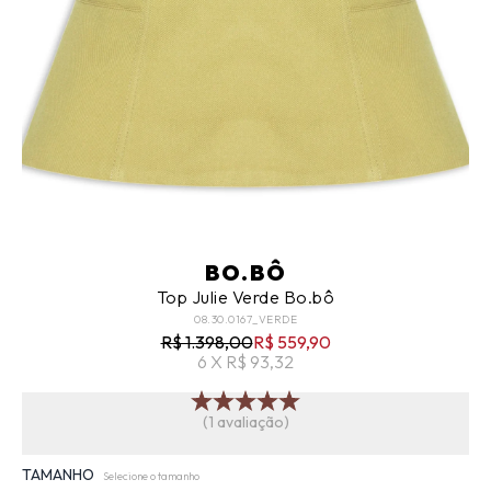
BO.BÔ
Top Julie Verde Bo.bô
08.30.0167_VERDE
R$ 1.398,00
R$ 559,90
6 X R$ 93,32
(1 avaliação)
TAMANHO
Selecione o tamanho