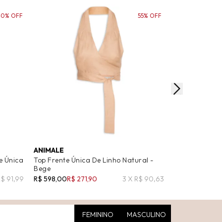
40% OFF
55% OFF
ANIMALE
ANIMALE JEA
e Única
Top Frente Única De Linho Natural -
Vestido De Tr
Bege
Única - Bege
R$ 91,99
R$ 598,00
R$ 271,90
3 X R$ 90,63
R$ 598,00
R$ 2
FEMININO
MASCULINO