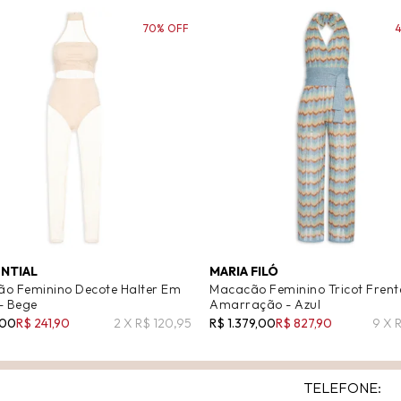
70% OFF
ENTIAL
MARIA FILÓ
o Feminino Decote Halter Em
Macacão Feminino Tricot Frent
- Bege
Amarração - Azul
,00
R$ 241,90
2 X R$ 120,95
R$ 1.379,00
R$ 827,90
9 X 