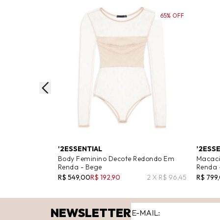
65% OFF
'2ESSENTIAL
'2ESS
Body Feminino Decote Redondo Em
Macacã
Renda - Bege
Renda 
R$ 549,00
R$ 192,90
2 X R$ 96,45
R$ 799
NEWSLETTER