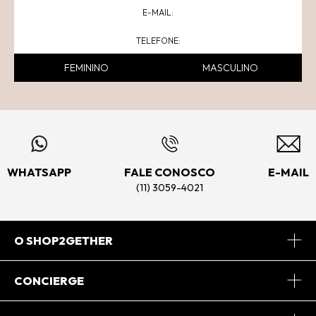
FEMININO
MASCULINO
WHATSAPP
FALE CONOSCO
E-MAIL
(11) 3059-4021
O SHOP2GETHER
Sobre Nós
CONCIERGE
Conheça o App