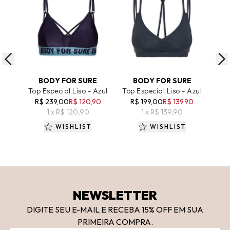
ADICIONAR AO CARRINHO
ADICIONAR AO CARRINHO
A
BODY FOR SURE
BODY FOR SURE
Top Especial Liso - Azul
Top Especial Liso - Azul
Le
R$ 239,00
R$ 120,90
R$ 199,00
R$ 139,90
1 x R$ 120,90
1 x R$ 139,90
WISHLIST
WISHLIST
NEWSLETTER
DIGITE SEU E-MAIL E RECEBA 15
% OFF
EM SUA
PRIMEIRA COMPRA.