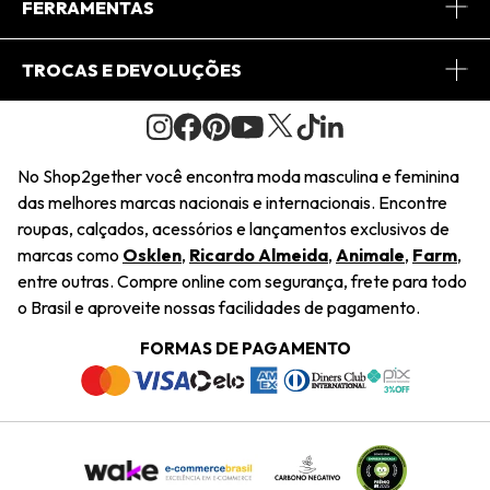
Central de Relacionamento
FERRAMENTAS
Conheça o Site
Fretes
Minha Conta
TROCAS E DEVOLUÇÕES
Journal
2Getherclub
Pedido de Presente
Condições Gerais
Novos Designers
Regulamento e Promoções
Wishlist
No Shop2gether você encontra moda masculina e feminina
Troca Fácil
das melhores marcas nacionais e internacionais. Encontre
Saiu na Mídia
Cupons
roupas, calçados, acessórios e lançamentos exclusivos de
Restituição de Pagamento
marcas como
Osklen
,
Ricardo Almeida
,
Animale
,
Farm
,
Sustentabilidade
entre outras. Compre online com segurança, frete para todo
Dúvidas Frequentes
o Brasil e aproveite nossas facilidades de pagamento.
Navegando
Termos e Condições
FORMAS DE PAGAMENTO
Termos e Condições
Política de Privacidade
Trabalhe Conosco
Declaração De Conteúdo