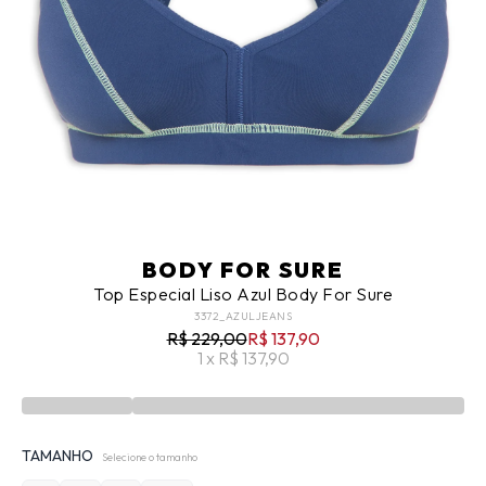
BODY FOR SURE
Top Especial Liso Azul Body For Sure
3372_AZULJEANS
R$ 229,00
R$ 137,90
1 x R$ 137,90
TAMANHO
Selecione o tamanho