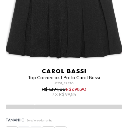
CAROL BASSI
Top Connecticut Preto Carol Bassi
47851_PRETO
R$ 1.394,00
R$ 698,90
7 X R$ 99,84
TAMANHO
Selecione o tamanho