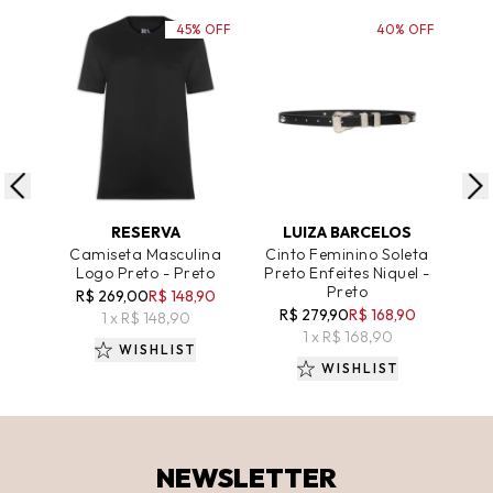
45% OFF
40% OFF
ADICIONAR AO CARRINHO
ADICIONAR AO CARRINHO
A
RESERVA
LUIZA BARCELOS
Camiseta Masculina
Cinto Feminino Soleta
Cin
Logo Preto - Preto
Preto Enfeites Niquel -
Pr
Preto
R$ 269,00
R$ 148,90
R$ 279,90
R$ 168,90
R
1 x R$ 148,90
1 x R$ 168,90
WISHLIST
WISHLIST
NEWSLETTER