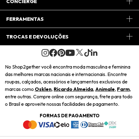
Sobre Nós
CONCIERGE
Conheça o App
Central de Relacionamento
FERRAMENTAS
Conheça o Site
Fretes
Minha Conta
TROCAS E DEVOLUÇÕES
Journal
2Getherclub
Pedido de Presente
Condições Gerais
Novos Designers
Regulamento e Promoções
Wishlist
No Shop2gether você encontra moda masculina e feminina
Troca Fácil
das melhores marcas nacionais e internacionais. Encontre
Saiu na Mídia
Cupons
roupas, calçados, acessórios e lançamentos exclusivos de
Restituição de Pagamento
marcas como
Osklen
,
Ricardo Almeida
,
Animale
,
Farm
,
Sustentabilidade
entre outras. Compre online com segurança, frete para todo
Dúvidas Frequentes
o Brasil e aproveite nossas facilidades de pagamento.
Navegando
Termos e Condições
FORMAS DE PAGAMENTO
Termos e Condições
Política de Privacidade
Trabalhe Conosco