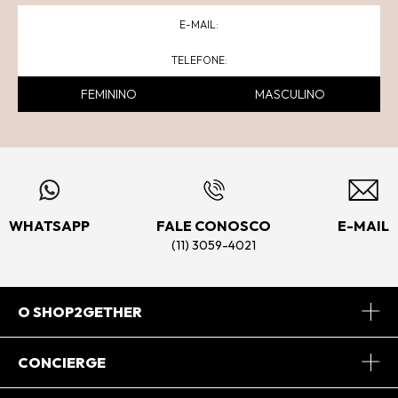
FEMININO
MASCULINO
WHATSAPP
FALE CONOSCO
E-MAIL
(11) 3059-4021
O SHOP2GETHER
Sobre Nós
CONCIERGE