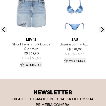
ADICIONAR AO CARRINHO
ADICIONAR AO CARRINHO
A
LEVI'S
SAU
Short Feminino Ribcage
Biquíni Lumi - Azul
Blu
Zip - Azul
Fl
R$ 578,00
R$ 369,90
R
6 X R$ 96,33
4 X R$ 92,48
WISHLIST
WISHLIST
NEWSLETTER
DIGITE SEU E-MAIL E RECEBA 15
% OFF
EM SUA
PRIMEIRA COMPRA.