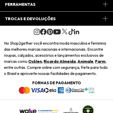
Conheça o App
Central de Relacionamento
FERRAMENTAS
Conheça o Site
Fretes
Minha Conta
TROCAS E DEVOLUÇÕES
Journal
2Getherclub
Pedido de Presente
Condições Gerais
Novos Designers
Regulamento e Promoções
Wishlist
No Shop2gether você encontra moda masculina e feminina
Troca Fácil
das melhores marcas nacionais e internacionais. Encontre
Saiu na Mídia
Cupons
roupas, calçados, acessórios e lançamentos exclusivos de
Restituição de Pagamento
marcas como
Osklen
,
Ricardo Almeida
,
Animale
,
Farm
,
Sustentabilidade
entre outras. Compre online com segurança, frete para todo
Dúvidas Frequentes
o Brasil e aproveite nossas facilidades de pagamento.
Navegando
Termos e Condições
FORMAS DE PAGAMENTO
Termos e Condições
Política de Privacidade
Trabalhe Conosco
Declaração De Conteúdo