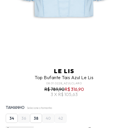
LE LIS
Top Bufante Tais Azul Le Lis
08.01.0228_AZULCLARO
R$ 789,90
R$ 316,90
3 X R$ 105,63
TAMANHO
Selecione o tamanho
34
36
38
40
42