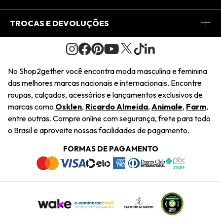
Conheça o Site
Fretes
Minha Conta
TROCAS E DEVOLUÇÕES
Journal
2Getherclub
Pedido de Presente
Condições Gerais
Novos Designers
Regulamento e Promoções
Wishlist
No Shop2gether você encontra moda masculina e feminina
Troca Fácil
das melhores marcas nacionais e internacionais. Encontre
Saiu na Mídia
Cupons
roupas, calçados, acessórios e lançamentos exclusivos de
Restituição de Pagamento
marcas como
Osklen
,
Ricardo Almeida
,
Animale
,
Farm
,
Sustentabilidade
entre outras. Compre online com segurança, frete para todo
Dúvidas Frequentes
o Brasil e aproveite nossas facilidades de pagamento.
Navegando
Termos e Condições
FORMAS DE PAGAMENTO
Termos e Condições
Política de Privacidade
Trabalhe Conosco
Declaração De Conteúdo