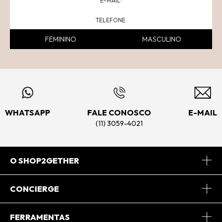
FEMININO
MASCULINO
WHATSAPP
FALE CONOSCO
E-MAIL
(11) 3059-4021
O SHOP2GETHER
Sobre Nós
CONCIERGE
Conheça o App
Central de Relacionamento
FERRAMENTAS