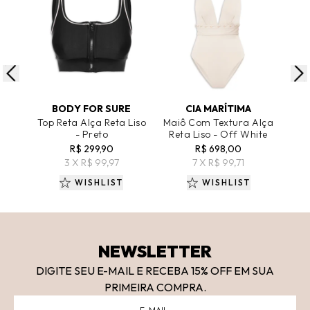
ADICIONAR AO CARRINHO
ADICIONAR AO CARRINHO
A
BODY FOR SURE
CIA MARÍTIMA
Top Reta Alça Reta Liso
Maiô Com Textura Alça
To
- Preto
Reta Liso - Off White
R$ 299,90
R$ 698,00
R
3 X R$ 99,97
7 X R$ 99,71
WISHLIST
WISHLIST
NEWSLETTER
DIGITE SEU E-MAIL E RECEBA 15
% OFF
EM SUA
PRIMEIRA COMPRA.