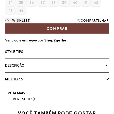
34
35
36
37
38
39
40
41
42
43
44
WISHLIST
COMPARTILHAR
COMPRAR
Vendido e entregue por
Shop2gether
STYLE TIPS
DESCRIÇÃO
MEDIDAS
VEJA MAIS
VERT SHOES
VOCÊ TAMBÉM PODE GOSTAR