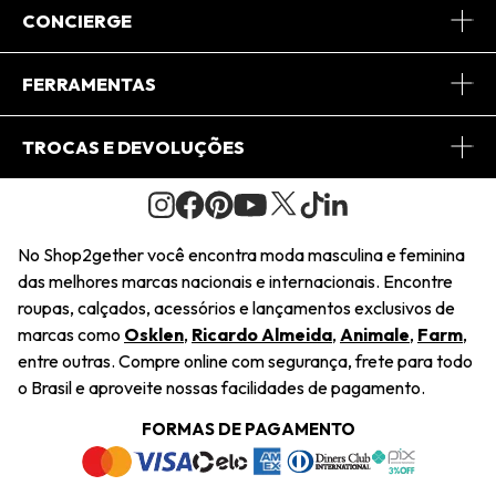
Sobre Nós
CONCIERGE
Conheça o App
Central de Relacionamento
FERRAMENTAS
Conheça o Site
Fretes
Minha Conta
TROCAS E DEVOLUÇÕES
Journal
2Getherclub
Pedido de Presente
Condições Gerais
Novos Designers
Regulamento e Promoções
Wishlist
No Shop2gether você encontra moda masculina e feminina
Troca Fácil
das melhores marcas nacionais e internacionais. Encontre
Saiu na Mídia
Cupons
roupas, calçados, acessórios e lançamentos exclusivos de
Restituição de Pagamento
marcas como
Osklen
,
Ricardo Almeida
,
Animale
,
Farm
,
Sustentabilidade
entre outras. Compre online com segurança, frete para todo
Dúvidas Frequentes
o Brasil e aproveite nossas facilidades de pagamento.
Navegando
Termos e Condições
FORMAS DE PAGAMENTO
Termos e Condições
Política de Privacidade