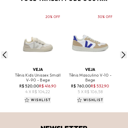
20% OFF
30% OFF
ADICIONAR AO CARRINHO
ADICIONAR AO CARRINHO
A
VEJA
VEJA
Tênis Kids Unissex Small
Tênis Masculino V-10 -
Tê
V-90 - Bege
Bege
R$ 520,00
R$ 416,90
R$ 760,00
R$ 532,90
4 X R$ 104,22
5 X R$ 106,58
WISHLIST
WISHLIST